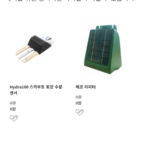
Hydra100 스카우트 토양 수분
에코 리피터
센서
0원
0원
0원
0원