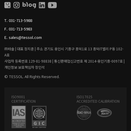
L
L
L
I
T.
031-713-5988
V
I
F.
031-713-5983
N
G
E.
sales@tessol.com
㈜테솔 |
대표 장지훈 |
주소 경기도 용인시 기흥구 흥덕1로 13 흥덕IT밸리 P동 102-
A호
사업자 등록번호 129-81-98838 |
통신판매업신고번호 제 2014-용인기흥-0097호 |
개인정보 보호책임자 장인석
© TESSOL. All Rights Reserved.
ISO9001
ISO17025
CERTIFICATION
ACCREDITED CALIBRATION