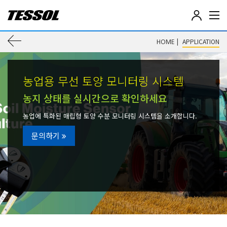
테
솔
(
이
|
APPLICATION
HOME
T
E
전
S
S
농업용 무선 토양 모니터링 시스템
페
O
L
농지 상태를 실시간으로 확인하세요
이
)
-
농업에 특화된 매립형 토양 수분 모니터링 시스템을 소개합니다.
전
지
기
문의하기
전
로
자
계
이
측
기
동
,
데
이
터
로