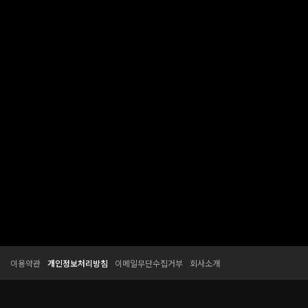
T
T
이용약관
개인정보처리방침
이메일무단수집거부
회사소개
E
E
S
S
S
S
O
O