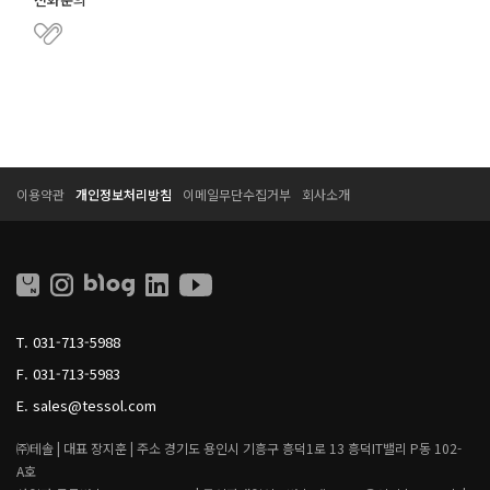
T
T
이용약관
개인정보처리방침
이메일무단수집거부
회사소개
E
E
S
S
S
S
O
O
L
L
L
I
T.
031-713-5988
V
I
F.
031-713-5983
N
G
E.
sales@tessol.com
㈜테솔 |
대표 장지훈 |
주소 경기도 용인시 기흥구 흥덕1로 13 흥덕IT밸리 P동 102-
A호