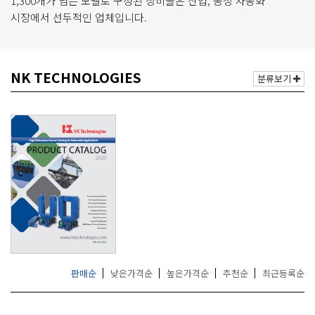
1,300개가 넘는 모델로 구성된 장비들은 산업, 공장 자동화
거
시장에서 선두적인 업체입니다.
,
무
선
통
NK TECHNOLOGIES
분류보기
신
기
기
전
문
판매순
낮은가격순
높은가격순
추천순
최근등록순