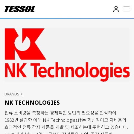
테
솔
(
T
E
S
S
O
L
)
-
전
기
전
자
계
BRANDS >
측
NK TECHNOLOGIES
기
,
전류 소비량을 측정하는 경제적인 방법의 필요성을 인식하여
데
1982년 설립한 이래 NK Technologies社는 혁신적이고 저비용의
이
효과적인 전류 감지 제품을 개발 및 제조하는데 주력하고 있습니다.
터
로