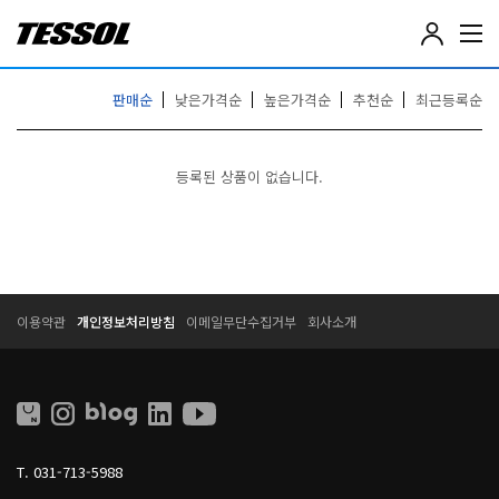
테
솔
(
T
판매순
낮은가격순
높은가격순
추천순
최근등록순
E
S
S
등록된 상품이 없습니다.
O
L
)
-
전
기
T
T
전
이용약관
개인정보처리방침
이메일무단수집거부
회사소개
E
E
자
S
S
계
S
S
측
O
O
기
L
L
,
L
데
I
이
T.
031-713-5988
V
터
I
로