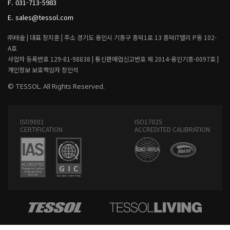
F.
031-713-5983
N
거
G
E.
sales@tessol.com
,
무
㈜테솔 |
대표 장지훈 |
주소 경기도 용인시 기흥구 흥덕1로 13 흥덕IT밸리 P동 102-
선
통
A호
신
사업자 등록번호 129-81-98838 |
통신판매업신고번호 제 2014-용인기흥-0097호 |
기
개인정보 보호책임자 장인석
기
© TESSOL. All Rights Reserved.
전
문
ISO9001
ISO17025
CERTIFICATION
ACCREDITED CALIBRATION