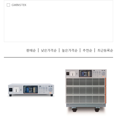
거
GWINSTEK
,
무
선
통
신
기
기
전
문
판매순
낮은가격순
높은가격순
추천순
최근등록순