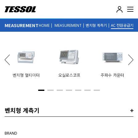
테
솔
(
MEASUREMENT
|
|
벤치형 계측기
|
AC 전원공급기
HOME
MEASUREMENT
T
E
S
S
O
L
)
-
전
벤치형 멀티미터
오실로스코프
주파수 카운터
기
전
자
계
측
기
벤치형 계측기
,
데
이
터
BRAND
로