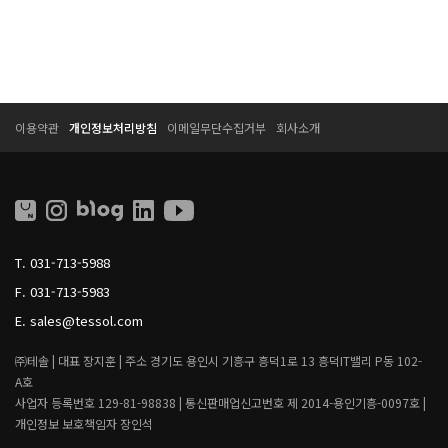
T
T
이용약관
개인정보처리방침
이메일무단수집거부
회사소개
E
E
S
S
S
S
O
O
L
L
L
I
T.
031-713-5988
V
I
F.
031-713-5983
N
G
E.
sales@tessol.com
㈜테솔 |
대표 장지훈 |
주소 경기도 용인시 기흥구 흥덕1로 13 흥덕IT밸리 P동 102-
A호
사업자 등록번호 129-81-98838 |
통신판매업신고번호 제 2014-용인기흥-0097호 |
개인정보 보호책임자 장인석