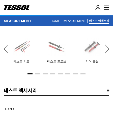
테
솔
(
MEASUREMENT
|
|
테스트 액세서리
HOME
MEASUREMENT
T
E
S
S
O
L
)
-
전
테스트 리드
테스트 프로브
악어 클립
기
전
자
계
측
기
테스트 액세서리
,
데
이
터
BRAND
로