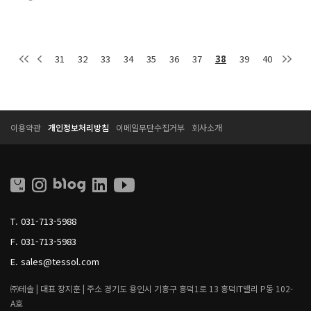
31
32
33
34
35
36
37
38
39
40
T
T
이용약관
개인정보처리방침
이메일무단수집거부
회사소개
E
E
S
S
S
S
O
O
L
L
L
I
T.
031-713-5988
V
I
F.
031-713-5983
N
G
E.
sales@tessol.com
㈜테솔 |
대표 장지훈 |
주소 경기도 용인시 기흥구 흥덕1로 13 흥덕IT밸리 P동 102-
A호