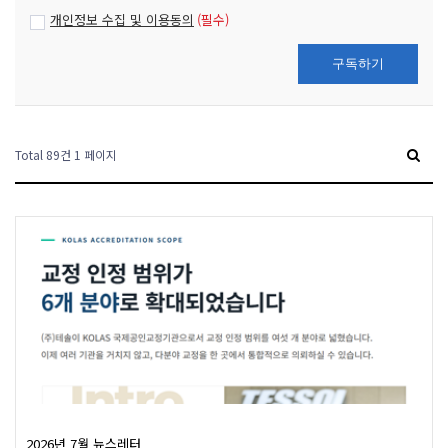
거
개인정보 수집 및 이용동의
(필수)
,
무
구독하기
선
통
신
기
기
Total 89건
1 페이지
전
문
2026년 7월 뉴스레터