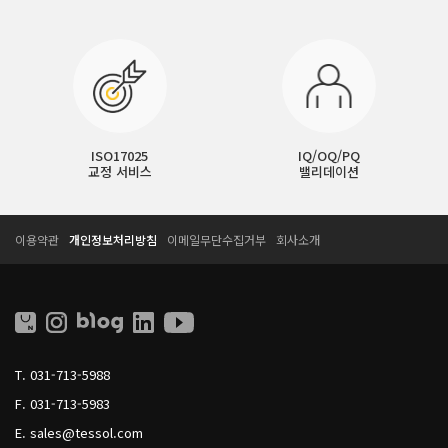
ISO17025
IQ/OQ/PQ
교정 서비스
밸리데이션
T
T
이용약관
개인정보처리방침
이메일무단수집거부
회사소개
E
E
S
S
S
S
O
O
L
L
L
I
T.
031-713-5988
V
I
F.
031-713-5983
N
G
E.
sales@tessol.com