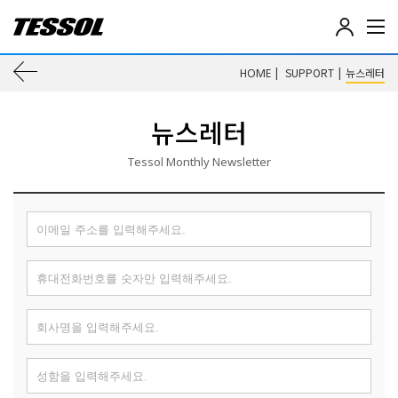
테
솔
(
이
|
SUPPORT
|
뉴스레터
HOME
T
E
전
S
뉴스레터
S
페
O
L
Tessol Monthly Newsletter
이
)
-
전
지
기
전
로
자
계
이
측
기
동
,
데
이
터
로