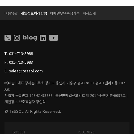
T
T
이용약관
개인정보처리방침
이메일무단수집거부
회사소개
E
E
S
S
S
S
O
O
L
L
L
I
T.
031-713-5988
V
I
F.
031-713-5983
N
G
E.
sales@tessol.com
㈜테솔 |
대표 장지훈 |
주소 경기도 용인시 기흥구 흥덕1로 13 흥덕IT밸리 P동 102-
A호
사업자 등록번호 129-81-98838 |
통신판매업신고번호 제 2014-용인기흥-0097호 |
개인정보 보호책임자 장인석
© TESSOL. All Rights Reserved.
ISO9001
ISO17025