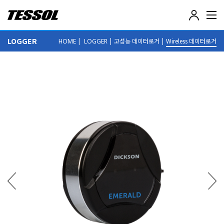
테
솔
(
LOGGER
|
|
고성능 데이터로거
|
Wireless 데이터로거
HOME
LOGGER
T
E
S
S
O
L
)
-
전
기
전
자
계
측
기
,
데
이
터
로