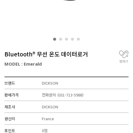
거
,
무
선
통
신
기
기
전
Bluetooth® 무선 온도 데이터로거
문
0
찜하기
MODEL : Emerald
브랜드
DICKSON
판매가격
전화문의
(031-713-5988)
제조사
DICKSON
원산지
France
포인트
0점