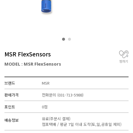
거
,
무
선
통
신
기
기
전
MSR FlexSensors
문
0
찜하기
MODEL : MSR FlexSensors
브랜드
MSR
판매가격
전화문의
(031-713-5988)
포인트
0점
유료(주문시 결제)
배송정보
점포택배 / 평균 7일 이내 도착(토,일,공휴일 제외)