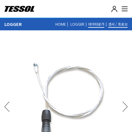
테
솔
(
LOGGER
|
|
데이터로거
|
센서 / 프로브
HOME
LOGGER
T
E
S
S
O
L
)
-
전
기
전
자
계
측
기
,
데
이
터
로