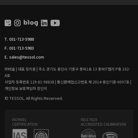
S
S
S
S
O
O
L
L
L
I
T.
031-713-5988
V
I
F.
031-713-5983
N
G
E.
sales@tessol.com
㈜테솔 |
대표 장지훈 |
주소 경기도 용인시 기흥구 흥덕1로 13 흥덕IT밸리 P동 102-
A호
사업자 등록번호 129-81-98838 |
통신판매업신고번호 제 2014-용인기흥-0097호 |
개인정보 보호책임자 장인석
© TESSOL. All Rights Reserved.
ISO9001
ISO17025
CERTIFICATION
ACCREDITED CALIBRATION