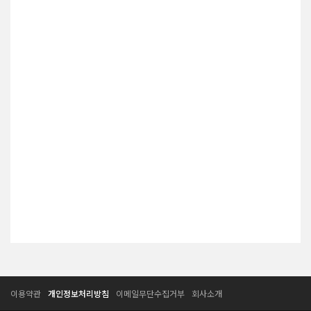
T
T
이용약관
개인정보처리방침
이메일무단수집거부
회사소개
E
E
S
S