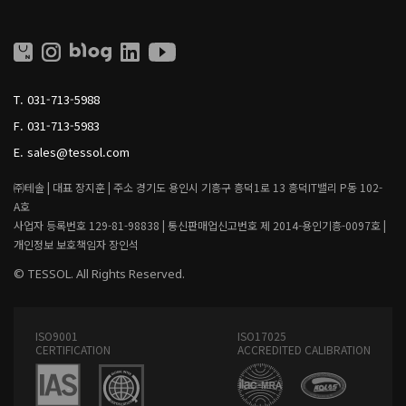
S
S
O
O
L
L
L
I
T.
031-713-5988
V
I
F.
031-713-5983
N
G
E.
sales@tessol.com
㈜테솔 |
대표 장지훈 |
주소 경기도 용인시 기흥구 흥덕1로 13 흥덕IT밸리 P동 102-
A호
사업자 등록번호 129-81-98838 |
통신판매업신고번호 제 2014-용인기흥-0097호 |
개인정보 보호책임자 장인석
© TESSOL. All Rights Reserved.
ISO9001
ISO17025
CERTIFICATION
ACCREDITED CALIBRATION