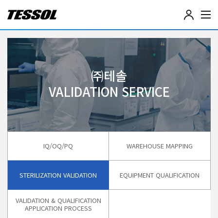
테
솔
(
T
E
S
S
㈜테솔
O
VALIDATION SERVICE
L
)
-
전
기
전
자
IQ/OQ/PQ
WAREHOUSE MAPPING
계
측
기
STERILIZATION VALIDATION
EQUIPMENT QUALIFICATION
,
데
이
VALIDATION & QUALIFICATION
APPLICATION PROCESS
터
로