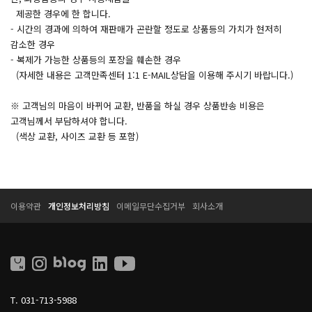
제공한 경우에 한 합니다.
- 시간의 경과에 의하여 재판매가 곤란할 정도로 상품등의 가치가 현저히
감소한 경우
- 복제가 가능한 상품등의 포장을 훼손한 경우
(자세한 내용은 고객만족센터 1:1 E-MAIL상담을 이용해 주시기 바랍니다.)
※ 고객님의 마음이 바뀌어 교환, 반품을 하실 경우 상품반송 비용은
고객님께서 부담하셔야 합니다.
(색상 교환, 사이즈 교환 등 포함)
T
T
이용약관
개인정보처리방침
이메일무단수집거부
회사소개
E
E
S
S
S
S
O
O
L
L
L
I
T.
031-713-5988
V