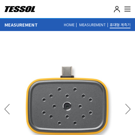
테
솔
(
MEASUREMENT
|
|
휴대형 계측기
HOME
MEASUREMENT
T
E
S
S
O
L
)
-
전
기
전
자
계
측
기
,
데
이
터
로