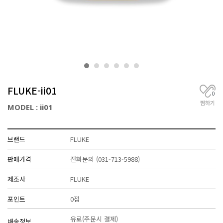
거
,
무
선
통
신
기
기
전
FLUKE-ii01
문
0
찜하기
MODEL : ii01
브랜드
FLUKE
판매가격
전화문의
(031-713-5988)
제조사
FLUKE
포인트
0점
유료(주문시 결제)
배송정보