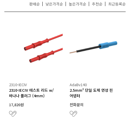
판매순
낮은가격순
높은가격순
추천순
최근등록순
2310-IECIV
AdaBv140
2310-IECIV 테스트 리드 w/
2.5mm² 단일 도체 연성 핀
바나나 플러그 (4mm)
어댑터
17,820원
전화문의