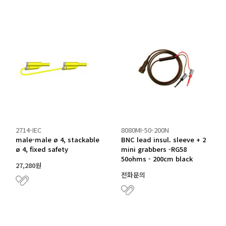
2714-IEC
8080MI-50-200N
male-male ø 4, stackable
BNC lead insul. sleeve + 2
ø 4, fixed safety
mini grabbers -RG58
50ohms - 200cm black
27,280원
전화문의