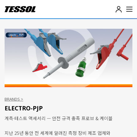
테
솔
(
T
E
S
S
O
L
)
-
전
기
전
자
계
BRANDS >
측
ELECTRO-PJP
기
,
계측·테스트 액세서리 — 안전 규격 충족 프로브 & 케이블
데
이
터
지난 25년 동안 전 세계에 알려진 측정 장비 제조 업체와
로