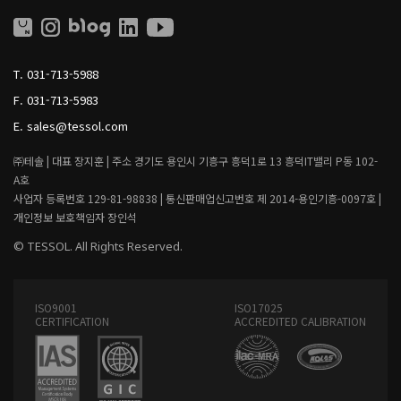
O
O
L
L
L
I
T.
031-713-5988
V
I
F.
031-713-5983
N
G
E.
sales@tessol.com
㈜테솔 |
대표 장지훈 |
주소 경기도 용인시 기흥구 흥덕1로 13 흥덕IT밸리 P동 102-
A호
사업자 등록번호 129-81-98838 |
통신판매업신고번호 제 2014-용인기흥-0097호 |
개인정보 보호책임자 장인석
© TESSOL. All Rights Reserved.
ISO9001
ISO17025
CERTIFICATION
ACCREDITED CALIBRATION