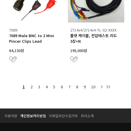
7089
2714x4/2714x4-TL-02-XXXX
7089 Male BNC to 2 Mini
플랫 케이블, 전압테스트 리드
Pincer Clips Lead
3상+N
64,130원
195,000원
1
2
3
4
5
6
7
8
9
10
T
T
이용약관
개인정보처리방침
이메일무단수집거부
회사소개
E
E
S
S
S
S