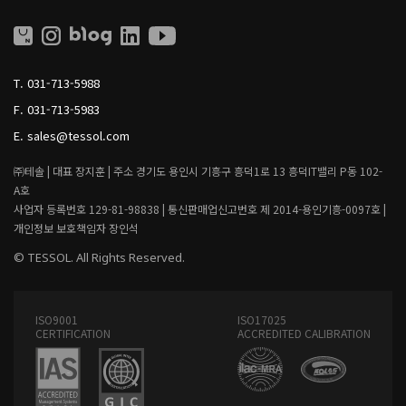
O
O
L
L
L
I
T.
031-713-5988
V
I
F.
031-713-5983
N
G
E.
sales@tessol.com
㈜테솔 |
대표 장지훈 |
주소 경기도 용인시 기흥구 흥덕1로 13 흥덕IT밸리 P동 102-
A호
사업자 등록번호 129-81-98838 |
통신판매업신고번호 제 2014-용인기흥-0097호 |
개인정보 보호책임자 장인석
© TESSOL. All Rights Reserved.
ISO9001
ISO17025
CERTIFICATION
ACCREDITED CALIBRATION