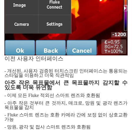
이전 사용자 인터페이스
-
개선된
,
사용자 검증된 터치스크린 인터페이스는 통용되는
스타일을 이용하고 더욱 직관적임
아주 작은 목표물에서 큰 목표물까지 감지할 수
있도록 더욱 유연함
-
이제 모든
Fluke
적외선 스마트 렌즈와 호환됨
-
아주 작은 것부터 큰 것까지
,
매크로
,
망원 및 광각 렌즈가
목표물을 감지
- Fluke
스마트 렌즈는 호환 카메라 간에 보정 없이 상호교환
가능
-
망원
,
광각 및 접사 스마트 렌즈와 호환됨