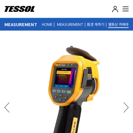
테
솔
(
MEASUREMENT
|
|
환경 계측기
|
열화상 카메라
HOME
MEASUREMENT
T
E
S
S
O
L
)
-
전
기
전
자
계
측
기
,
데
이
터
로