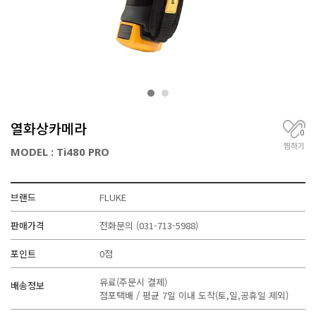
거
,
무
선
통
신
기
기
전
열화상카메라
문
0
찜하기
MODEL : Ti480 PRO
브랜드
FLUKE
판매가격
전화문의
(031-713-5988)
포인트
0점
유료(주문시 결제)
배송정보
점포택배 / 평균 7일 이내 도착(토,일,공휴일 제외)