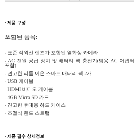
· 제품 구성
포함된 품목
:
-
표준 적외선 렌즈가 포함된 열화상 카메라
- AC
전원 공급 장치 및 배터리 팩 충전기
(
범용
AC
어댑터
포함
)
-
견고한 리튬 이온 스마트 배터리 팩
2
개
- USB
케이블
- HDMI
비디오 케이블
- 4GB Micro SD
카드
-
견고한 휴대용 하드 케이스
-
조절식 핸드 스트랩
· 제품 필수 상세정보