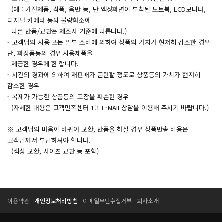
(예 : 가전제품, 식품, 음반 등, 단 액정화면이 부착된 노트북, LCD모니터,
디지털 카메라 등의 불량화소에
따른 반품/교환은 제조사 기준에 따릅니다.)
- 고객님의 사용 또는 일부 소비에 의하여 상품의 가치가 현저히 감소한 경우
단, 화장품등의 경우 시용제품을
제공한 경우에 한 합니다.
- 시간의 경과에 의하여 재판매가 곤란할 정도로 상품등의 가치가 현저히
감소한 경우
- 복제가 가능한 상품등의 포장을 훼손한 경우
(자세한 내용은 고객만족센터 1:1 E-MAIL상담을 이용해 주시기 바랍니다.)
※ 고객님의 마음이 바뀌어 교환, 반품을 하실 경우 상품반송 비용은
고객님께서 부담하셔야 합니다.
(색상 교환, 사이즈 교환 등 포함)
T
T
이용약관
개인정보처리방침
이메일무단수집거부
회사소개
E
E
S
S
S
S