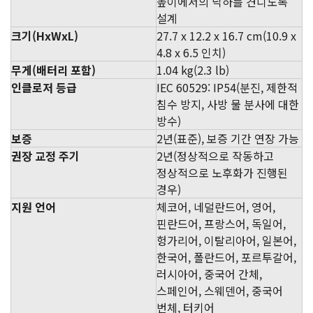
높이에서의 낙하를 견디도록
설계
크기(HxWxL)
27.7 x 12.2 x 16.7 cm(10.9 x
4.8 x 6.5 인치)
무게(배터리 포함)
1.04 kg(2.3 lb)
인클로저 등급
IEC 60529: IP54(분진, 제한적
침수 방지, 사방 물 분사에 대한
방수)
보증
2년(표준), 보증 기간 연장 가능
권장 교정 주기
2년(정상적으로 작동하고
정상적으로 노후화가 진행된
경우)
지원 언어
체코어, 네덜란드어, 영어,
핀란드어, 프랑스어, 독일어,
헝가리어, 이탈리아어, 일본어,
한국어, 폴란드어, 포르투갈어,
러시아어, 중국어 간체,
스페인어, 스웨덴어, 중국어
번체, 터키어