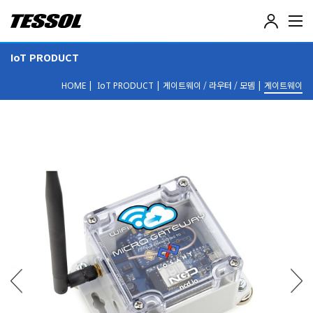
테
솔
(
IoT PRODUCT
T
E
|
|
게이트웨이 / 라우터 / 모뎀
|
게이트웨이
S
HOME
IoT PRODUCT
S
O
L
)
-
전
기
전
자
계
측
기
,
데
이
터
로