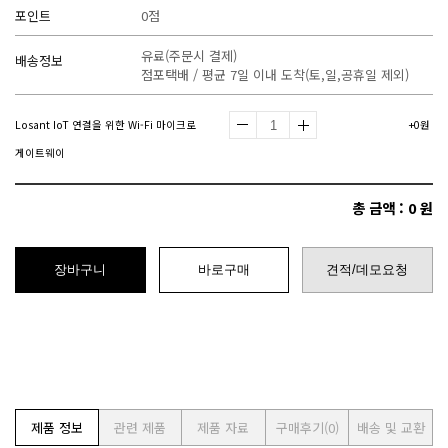
포인트
0점
유료(주문시 결제)
배송정보
점포택배 / 평균 7일 이내 도착(토,일,공휴일 제외)
Losant IoT 연결을 위한 Wi-Fi 마이크로
+0원
게이트웨이
총 금액 :
0
원
장바구니
바로구매
견적/데모요청
제품 정보
관련 제품
제품 자료
구매후기
(0)
배송 및 교환