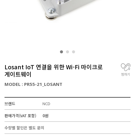
거
,
무
선
통
신
기
기
전
문
Losant IoT 연결을 위한 Wi-Fi 마이크로
0
게이트웨이
찜하기
MODEL : PR55-21_LOSANT
브랜드
NCD
판매가격(VAT 포함)
0원
수량별 할인은 별도 문의