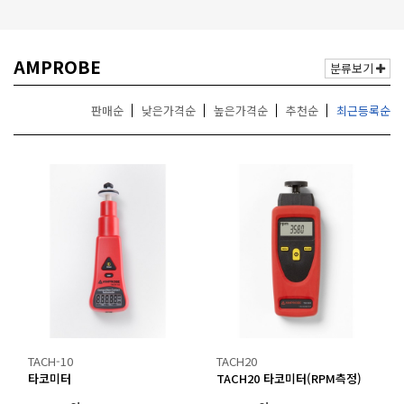
거
,
무
AMPROBE
선
분류보기
통
신
판매순
낮은가격순
높은가격순
추천순
최근등록순
기
기
전
문
TACH-10
TACH20
타코미터
TACH20 타코미터(RPM측정)