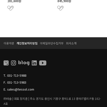
281,600원
845,900원
T
T
이용약관
개인정보처리방침
이메일무단수집거부
회사소개
E
E
S
S
S
S
O
O
L
L
L
I
T.
031-713-5988
V
I
F.
031-713-5983
N
G
E.
sales@tessol.com
㈜테솔 |
대표 장지훈 |
주소 경기도 용인시 기흥구 흥덕1로 13 흥덕IT밸리 P동 102-
A호