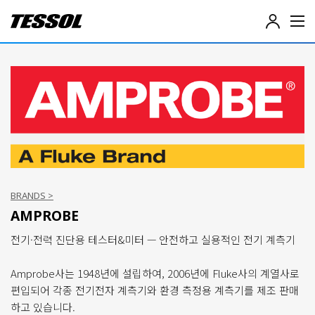
테
솔
(
T
E
S
S
O
L
)
-
전
기
전
BRANDS >
자
AMPROBE
계
측
전기·전력 진단용 테스터&미터 — 안전하고 실용적인 전기 계측기
기
,
Amprobe사는 1948년에 설립하여, 2006년에 Fluke사의 계열사로
데
이
편입되어 각종 전기전자 계측기와 환경 측정용 계측기를 제조 판매
터
하고 있습니다.
로