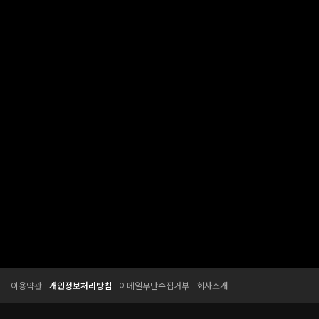
T
T
이용약관
개인정보처리방침
이메일무단수집거부
회사소개
E
E
S
S
S
S