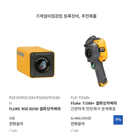
거
,
기계설비점검업 등록장비, 추천제품
무
선
통
신
기
기
전
문
RSE30/RSE30H/RSE60/RSE60
FLK-TIS60+
H
Fluke TiS60+ 열화상카메라
FLUKE RSE30/60 열화상카메라
간편하게 현장에서 문제해결
0원
6,488,900원
9%
전화문의
전화문의