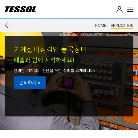
테
솔
(
이
|
APPLICATION
HOME
T
E
전
S
S
기계설비점검업 등록장비
페
O
L
테솔과 함께 시작하세요!
이
)
-
완벽한 기계설비 진단을 위한 장비를 소개합니다.
전
지
기
문의하기
전
로
자
계
이
측
기
동
,
데
이
터
로