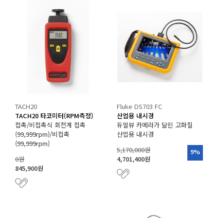
TACH20
Fluke DS703 FC
TACH20 타코미터(RPM측정)
산업용 내시경
접촉/비접촉식 회전계 접촉
듀얼뷰 카메라가 달린 고화질
(99,999rpm)/비접촉
산업용 내시경
(99,999rpm)
5,170,000원
9%
0원
4,701,400원
845,900원