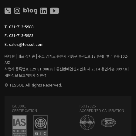
O
O
L
L
L
I
T.
031-713-5988
V
I
F.
031-713-5983
N
G
E.
sales@tessol.com
㈜테솔 |
대표 장지훈 |
주소 경기도 용인시 기흥구 흥덕1로 13 흥덕IT밸리 P동 102-
A호
사업자 등록번호 129-81-98838 |
통신판매업신고번호 제 2014-용인기흥-0097호 |
개인정보 보호책임자 장인석
© TESSOL. All Rights Reserved.
ISO9001
ISO17025
CERTIFICATION
ACCREDITED CALIBRATION