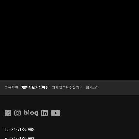
T
T
이용약관
개인정보처리방침
이메일무단수집거부
회사소개
E
E
S
S
S
S
O
O
L
L
L
I
T.
031-713-5988
V
I
F.
031-713-5983