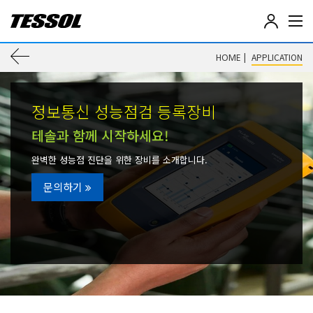
테
솔
(
이
|
APPLICATION
HOME
T
E
전
S
S
정보통신 성능점검 등록장비
페
O
L
테솔과 함께 시작하세요!
이
)
-
완벽한 성능점 진단을 위한 장비를 소개합니다.
전
지
기
문의하기
전
로
자
계
이
측
기
동
,
데
이
터
로