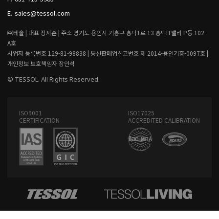
N
G
E.
sales@tessol.com
㈜테솔 |
대표 장지훈 |
주소 경기도 용인시 기흥구 흥덕1로 13 흥덕IT밸리 P동 102-
A호
사업자 등록번호 129-81-98838 |
통신판매업신고번호 제 2014-용인기흥-0097호 |
개인정보 보호책임자 장인석
© TESSOL. All Rights Reserved.
ISO9001
ISO17025
CERTIFICATION
ACCREDITED CALIBRATION