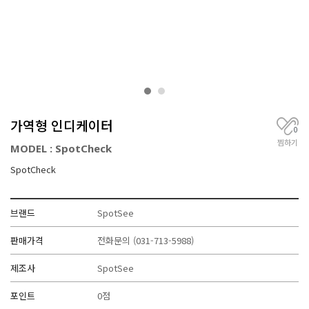
거
,
무
선
통
신
기
기
전
가역형 인디케이터
문
0
찜하기
MODEL : SpotCheck
SpotCheck
브랜드
SpotSee
판매가격
전화문의
(031-713-5988)
제조사
SpotSee
포인트
0점