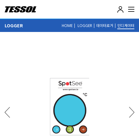
테
솔
(
LOGGER
|
|
데이터로거
|
인디게이터
HOME
LOGGER
T
E
S
S
O
L
)
-
전
기
전
자
계
측
기
,
데
이
터
로