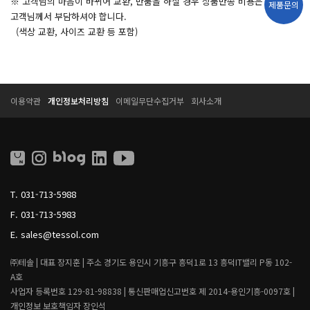
※ 고객님의 마음이 바뀌어 교환, 반품을 하실 경우 상품반송 비용은
제품문의
고객님께서 부담하셔야 합니다.
(색상 교환, 사이즈 교환 등 포함)
T
T
이용약관
개인정보처리방침
이메일무단수집거부
회사소개
E
E
S
S
S
S
O
O
L
L
L
I
T.
031-713-5988
V
I
F.
031-713-5983
N
G
E.
sales@tessol.com
㈜테솔 |
대표 장지훈 |
주소 경기도 용인시 기흥구 흥덕1로 13 흥덕IT밸리 P동 102-
A호
사업자 등록번호 129-81-98838 |
통신판매업신고번호 제 2014-용인기흥-0097호 |
개인정보 보호책임자 장인석