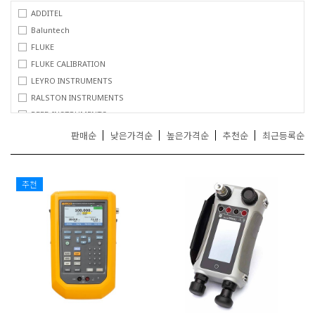
거
ADDITEL
,
Baluntech
무
FLUKE
선
FLUKE CALIBRATION
통
신
LEYRO INSTRUMENTS
기
RALSTON INSTRUMENTS
기
REED INSTRUMENTS
전
문
판매순
낮은가격순
높은가격순
추천순
최근등록순
추천