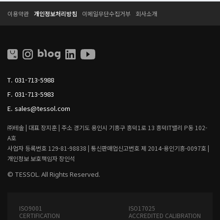
T
T
이용약관
개인정보처리방침
이메일무단수집거부
회사소개
E
E
S
S
S
S
O
O
L
L
L
I
T.
031-713-5988
V
I
F.
031-713-5983
N
G
E.
sales@tessol.com
㈜테솔 |
대표 장지훈 |
주소 경기도 용인시 기흥구 흥덕1로 13 흥덕IT밸리 P동 102-
A호
사업자 등록번호 129-81-98838 |
통신판매업신고번호 제 2014-용인기흥-0097호 |
개인정보 보호책임자 장인석
© TESSOL. All Rights Reserved.
ISO9001
ISO17025
CERTIFICATION
ACCREDITED CALIBRATION