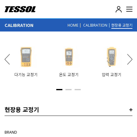
테
솔
(
CALIBRATION
|
|
현장용 교정기
HOME
CALIBRATION
T
E
S
S
O
L
)
-
전
다기능 교정기
온도 교정기
압력 교정기
기
전
자
계
측
기
현장용 교정기
,
데
이
터
BRAND
로