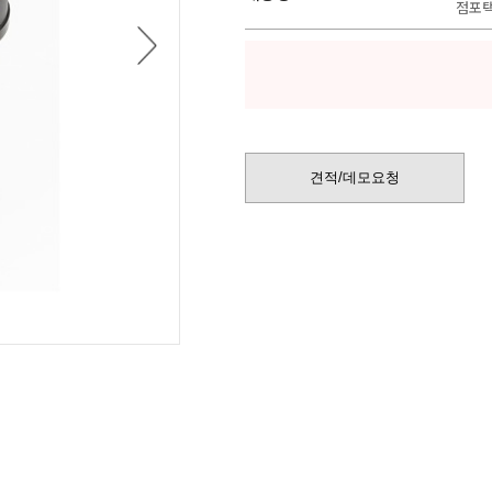
QUECTEL
TMI-ORION 
점포택
다
RALSTON INSTRUMENTS
TQSOFT
음
전류센서/트랜스듀서
견적/데모요청