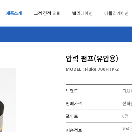
제품소개
교정 견적 의뢰
밸리데이션
애플리케이션
LEYRO INSTRUMENTS
REED INST
MADGETECH
Soil Scout
압력 펌프(유압용)
MSR
SOUNDWATE
MODEL : Fluke 700HTP-2
MultiTech
SpotSee
백신 콜드체인을 위한 초저온 모니터링, 추천 제품
태양광 에너지
비, 추천제품
TUMENTS
NCD
SUJING
브랜드
FLU
벤치형 계측기
환경 계측기
NK TECHNOLOGIES
TC
ADT835
RINDUST-KIT
판매가격
전화
ADT835 휴대용 온도교정 항온조
산업용 콤보 키트
OHM-LABS
TESSOL
포인트
0점
PENDULUM
TMI-ORION
유료(
배송정보