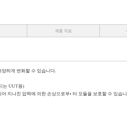
제품 자료
다양하게
변화할
수
있습니다
.
지는
UUT
용
)
되어
지나친
압력에
의한
손상으로부•
터
모듈을
보호할
수
있습니