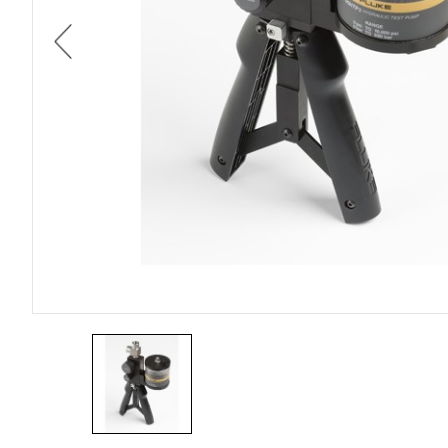
DIGI
HOYTEK
데
이
이
ELECTRO-PJP
LABO
터
전
ROBOTICS & ROV
로
ZAXIS
거
,
무
온도센서
선
통
신
기
기
전
문