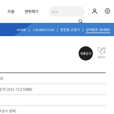
지원
연락하기
|
|
현장용 교정기
|
압력펌프 (휴대형)
HOME
CALIBRATION
RUMENTS
0
R
제품문의
찜하기
 산업 도구, 추천제품
Digi XBee 에코시스템
KE
네트워크/광 케이블 진단
테스트 액세서리
Cobalt XS™
ii1020C
문의
(031-713-5988)
LoRaWAN® 지원 모니터링 데이터로거
Fluke ii1020C 음향 초음파 카메라
See All Applications
ALL BRANDS
ALL BRANDS
주문시 결제)