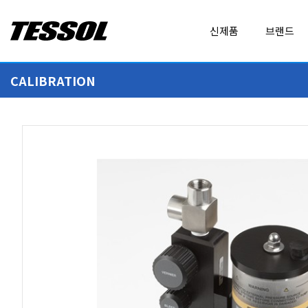
테
신제품
브랜드
솔
(
T
CALIBRATION
E
ALL BRANDS
EXPERT DAQ
S
MEASUREMENT
ADDITEL
FLUKE
S
O
AirSuite
FLUKE CALIBRATION
L
)
CALIBRATION
AMPROBE
FLUKE NETWORKS
-
의약품 운송 관련 시행 규칙에 적합한 추천 제품
상수도관망관리대행업 추천장
전
Baluntech
FLUKE PROCESS INS
기
휴대형 계측기
전
BODET
GEO CALIBRATION
LOGGER
ADT762W
HiTemp140-TC
자
수압식 자동 압력교정기
HiTemp140-TC 다용도 고온 데이터로거
계
DENT INSTRUMENTS
GRAPHTEC
측
DICKSON
GWINSTEK
기
IoT PRODUCT
,