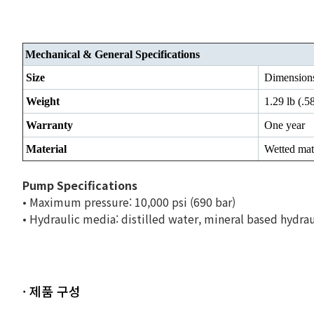
Mechanical & General Specifications
Size
Dimensions:
Weight
1.29 lb (.5
Warranty
One year
Material
Wetted mate
Pump Specifications
• Maximum pressure: 10,000 psi (690 bar)
• Hydraulic media: distilled water, mineral based hydraul
· 제품 구성