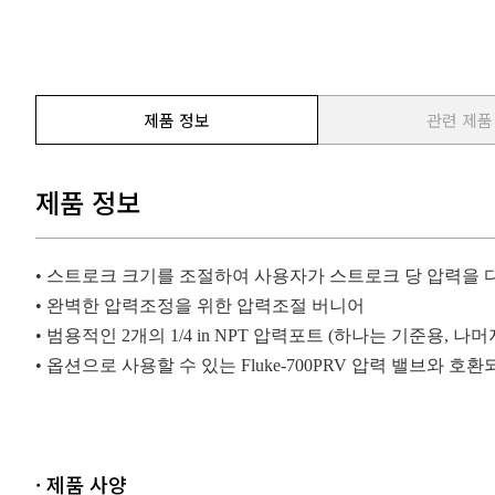
제품 정보
관련 제품
제품 정보
•
스트로크
크기를
조절하여
사용자가
스트로크
당
압력을
•
완벽한
압력조정을
위한
압력조절
버니어
•
범용적인
2
개의
1/4 in NPT
압력포트
(
하나는
기준용
,
나머
•
옵션으로
사용할
수
있는
Fluke-700PRV
압력
밸브와
호환
· 제품 사양