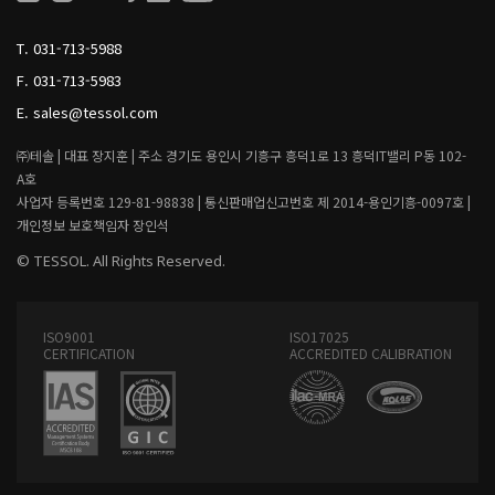
L
I
T.
031-713-5988
V
I
F.
031-713-5983
N
G
E.
sales@tessol.com
㈜테솔 |
대표 장지훈 |
주소 경기도 용인시 기흥구 흥덕1로 13 흥덕IT밸리 P동 102-
A호
사업자 등록번호 129-81-98838 |
통신판매업신고번호 제 2014-용인기흥-0097호 |
개인정보 보호책임자 장인석
© TESSOL. All Rights Reserved.
ISO9001
ISO17025
CERTIFICATION
ACCREDITED CALIBRATION