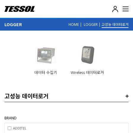
테
솔
(
LOGGER
|
|
고성능 데이터로거
HOME
LOGGER
T
E
S
S
O
L
)
-
전
데이터 수집기
Wireless 데이터로거
기
전
자
계
고성능 데이터로거
측
기
,
데
BRAND
이
터
ADDITEL
로