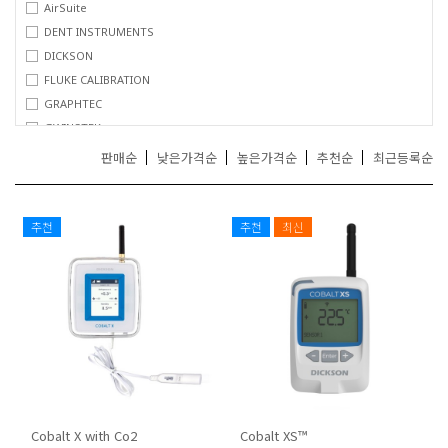
AirSuite
거
DENT INSTRUMENTS
,
무
DICKSON
선
FLUKE CALIBRATION
통
GRAPHTEC
신
GWINSTEK
기
기
MADGETECH
판매순
낮은가격순
높은가격순
추천순
최근등록순
전
MSR
문
SpotSee
추천
추천
최신
Cobalt X with Co2
Cobalt XS™