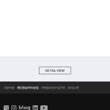
DETAIL VIEW
T
T
이용약관
개인정보처리방침
이메일무단수집거부
회사소개
E
E
S
S
S
S
O
O
L
L