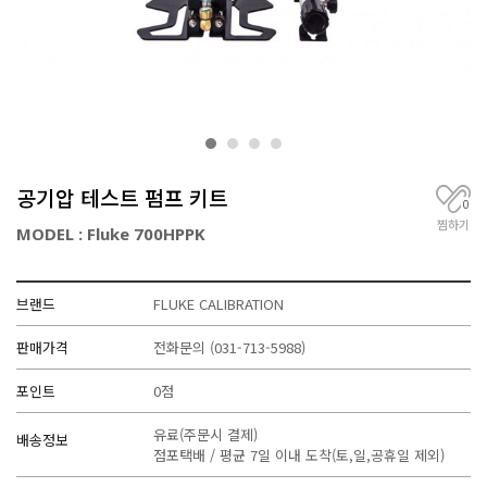
거
,
무
선
통
신
기
기
전
공기압 테스트 펌프 키트
문
0
찜하기
MODEL : Fluke 700HPPK
브랜드
FLUKE CALIBRATION
판매가격
전화문의
(031-713-5988)
포인트
0점
유료(주문시 결제)
배송정보
점포택배 / 평균 7일 이내 도착(토,일,공휴일 제외)