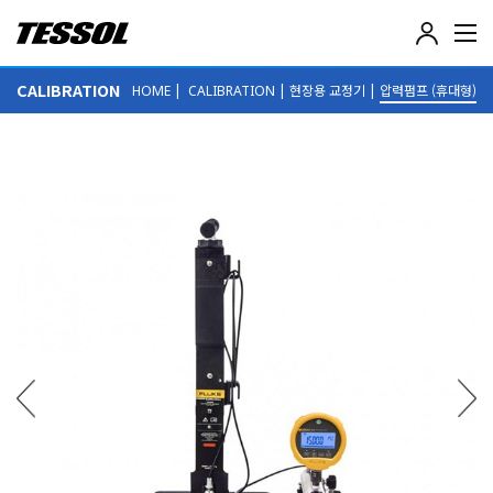
테
솔
(
CALIBRATION
|
|
현장용 교정기
|
압력펌프 (휴대형)
HOME
CALIBRATION
T
E
S
S
O
L
)
-
전
기
전
자
계
측
기
,
데
이
터
로