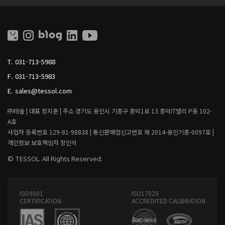
S
S
S
S
O
O
L
L
L
I
T.
031-713-5988
V
I
F.
031-713-5983
N
G
E.
sales@tessol.com
㈜테솔 |
대표 장지훈 |
주소 경기도 용인시 기흥구 흥덕1로 13 흥덕IT밸리 P동 102-
A호
사업자 등록번호 129-81-98838 |
통신판매업신고번호 제 2014-용인기흥-0097호 |
개인정보 보호책임자 장인석
© TESSOL. All Rights Reserved.
ISO9001
ISO17025
CERTIFICATION
ACCREDITED CALIBRATION