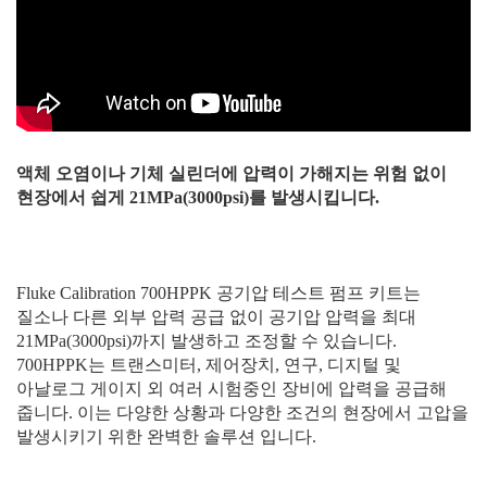
액체
오염이나
기체
실린더에
압력이
가해지는
위험
없이
현장에서
쉽게
21MPa(3000psi)
를
발생시킵니다
.
Fluke Calibration 700HPPK
공기압
테스트
펌프
키트는
질소나
다른
외부
압력
공급
없이
공기압
압력을
최대
21MPa(3000psi)
까지
발생하고
조정할
수
있습니다
.
700HPPK
는
트랜스미터
,
제어장치
,
연구
,
디지털
및
아날로그
게이지
외
여러
시험중인
장비에
압력을
공급해
줍니다
.
이는
다양한
상황과
다양한
조건의
현장에서
고압을
발생시키기
위한
완벽한
솔루션
입니다
.