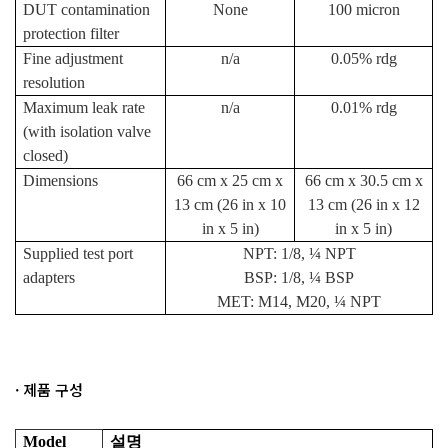
DUT contamination
None
100 micron
protection filter
Fine adjustment
n/a
0.05% rdg
resolution
Maximum leak rate
n/a
0.01% rdg
(with isolation valve
closed)
Dimensions
66 cm x 25 cm x
66 cm x 30.5 cm x
13 cm (26 in x 10
13 cm (26 in x 12
in x 5 in)
in x 5 in)
Supplied test port
NPT: 1/8, ¼ NPT
adapters
BSP: 1/8, ¼ BSP
MET: M14, M20, ¼ NPT
· 제품 구성
Model
설명