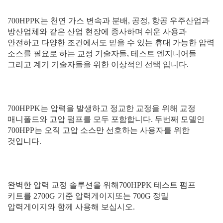
700HPPK
는
천연
가스
변속과
분배
,
공정
,
항공
우주산업과
방산업체와
같은
산업
현장에
종사하며
쉬운
사용과
안전하고
다양한
조건에서도
믿을
수
있는
휴대
가능한
압력
소스를
필요로
하는
교정
기술자들
,
테스트
엔지니어들
그리고
계기
기술자들을
위한
이상적인
선택
입니다
.
700HPPK
는
압력을
발생하고
정교한
교정을
위해
교정
매니폴드와
고압
펌프를
모두
포함합니다
.
두번째
모델인
700HPP
는
오직
고압
소스만
선호하는
사용자를
위한
것입니다
.
완벽한
압력
교정
솔루션을
위해
700HPPK
테스트
펌프
키트를
2700G
기준
압력게이지또는
700G
정밀
압력게이지와
함께
사용해
보십시오
.