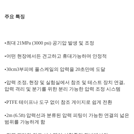
주요
특징
•
최대
21MPa (3000 psi)
공기압
발생
및
조정
•
어떤
현장에서든
견고하고
휴대가능하며
안정적
•30cm3
부피에
풀스케일의
압력을
20
초만에
도달
•
압력
조정
,
현장
및
실험실에서
참조
및
테스트
장치
연결
,
압력
격리
및
분기를
위한
분리
가능한
압력
조정
시스템
•PTFE
테이프나
도구
없이
참조
게이지로
쉽게
전환
•2m (6.5ft)
압력선과
분류된
압력
피팅이
가능한
연결의
넓은
범위를
가능하게
함