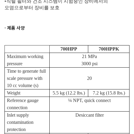
•
직렬
필터와
건조
시스템이
시험중인
장비에서의
오염으로부터
장비를
보호
· 제품 사양
700HPP
700HPPK
Maximum working
21 MPa
pressure
3000 psi
Time to generate full
scale pressure with
20
10 cc volume (s)
Weight
5.5 kg (12.2 lbs.)
7.2 kg (15.8 lbs.)
Reference gauge
¼ NPT, quick connect
connection
Inlet supply
Desiccant filter
contamination
protection