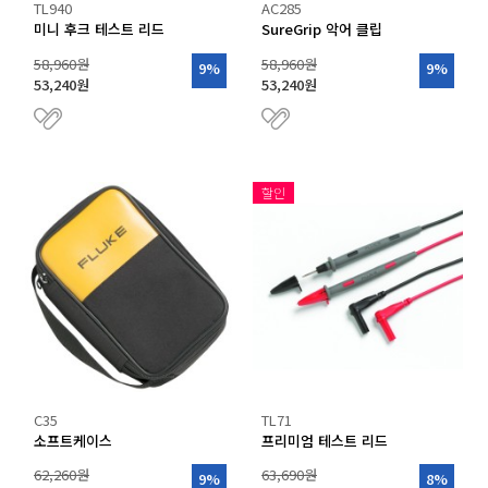
TL940
AC285
미니 후크 테스트 리드
SureGrip 악어 클립
58,960원
58,960원
9%
9%
53,240원
53,240원
할인
C35
TL71
소프트케이스
프리미엄 테스트 리드
62,260원
63,690원
9%
8%