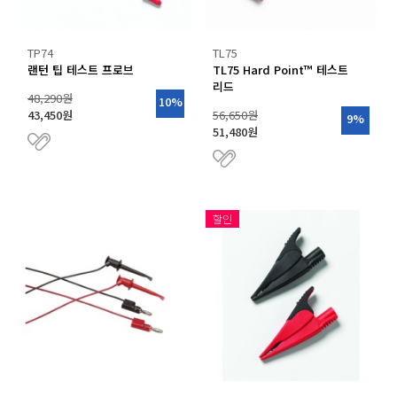
TP74
TL75
랜턴 팁 테스트 프로브
TL75 Hard Point™ 테스트
리드
48,290원
10%
43,450원
56,650원
9%
51,480원
할인