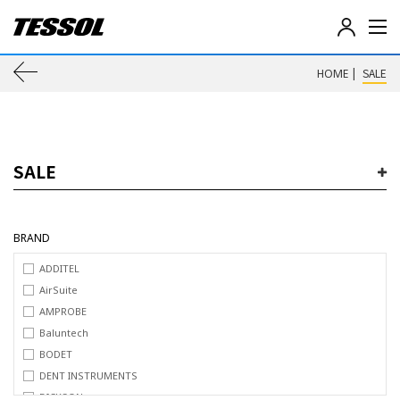
테
솔
(
이
|
SALE
HOME
T
E
전
S
S
페
O
L
SALE
이
)
-
전
지
기
BRAND
전
로
자
ADDITEL
계
이
AirSuite
측
AMPROBE
기
동
,
Baluntech
데
BODET
이
DENT INSTRUMENTS
터
로
DICKSON