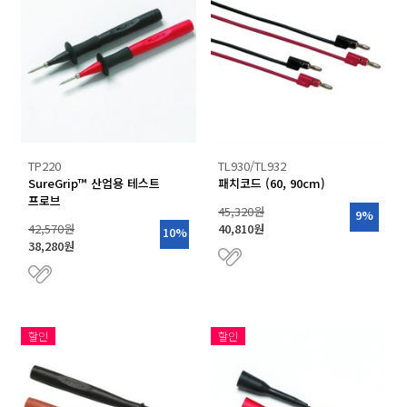
TP220
TL930/TL932
SureGrip™ 산업용 테스트
패치코드 (60, 90cm)
프로브
45,320원
9%
42,570원
40,810원
10%
38,280원
할인
할인