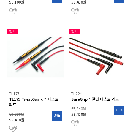
56,100원
58,410원
할인
할인
TL175
TL224
TL175 TwistGuard™ 테스트
SureGrip™ 절연 테스트 리드
리드
65,340원
10%
63,690원
58,410원
8%
58,410원