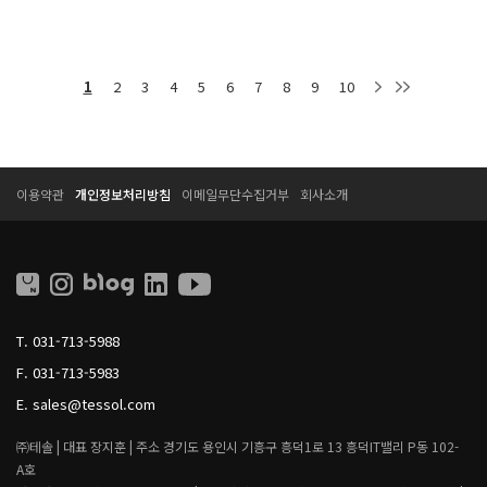
1
2
3
4
5
6
7
8
9
10
T
T
이용약관
개인정보처리방침
이메일무단수집거부
회사소개
E
E
S
S
S
S
O
O
L
L
L
I
T.
031-713-5988
V
I
F.
031-713-5983
N
G
E.
sales@tessol.com
㈜테솔 |
대표 장지훈 |
주소 경기도 용인시 기흥구 흥덕1로 13 흥덕IT밸리 P동 102-
A호