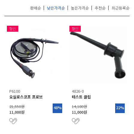
거
DIGI
판매순
낮은가격순
높은가격순
추천순
최근등록순
,
ELECTRO-PJP
무
EXPERT DAQ
선
통
FLUKE
할인
할인
신
FLUKE CALIBRATION
기
FLUKE NETWORKS
기
FLUKE PROCESS INSTUMENTS
전
문
GEO CALIBRATION
GRAPHTEC
GWINSTEK
HOYTEK
LABO
P6100
4826-0
LEYRO INSTRUMENTS
오실로스코프 프로브
테스트 클립
MADGETECH
21,550원
14,180원
MSR
48%
22%
11,000원
11,000원
MultiTech
NCD
NK TECHNOLOGIES