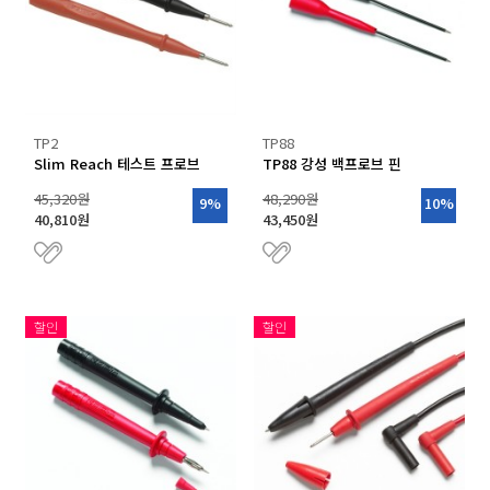
TP2
TP88
Slim Reach 테스트 프로브
TP88 강성 백프로브 핀
45,320원
48,290원
9%
10%
40,810원
43,450원
할인
할인