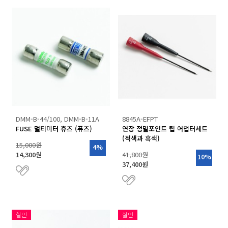
OHM-LABS
PENDULUM
QUECTEL
RALSTON INSTRUMENTS
REED INSTRUMENTS
Soil Scout
SOUNDWATER
SpotSee
SUJING
TC
DMM-B-44/100, DMM-B-11A
8845A-EFPT
TESSOL
FUSE 멀티미터 휴즈 (퓨즈)
연장 정밀포인트 팁 어댑터세트
TMI-ORION
(적색과 흑색)
15,000원
4%
TMI-ORION DYNAMICS
14,300원
41,800원
10%
TQSOFT
37,400원
ZAXIS
할인
할인