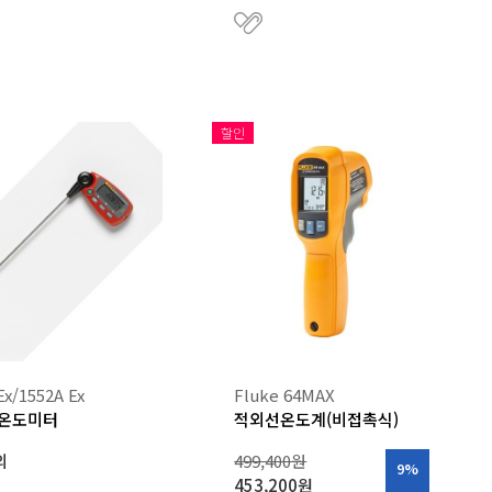
할인
Ex/1552A Ex
Fluke 64MAX
 온도미터
적외선온도계(비접촉식)
의
499,400원
9%
453,200원