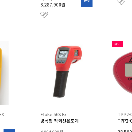
9%
3,287,900원
할인
EX
Fluke 568 Ex
TPP2-
방폭형 적외선온도계
TPP2
4,004,000원
38,50