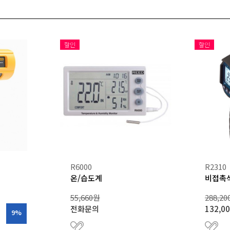
QUECTEL
TMI-ORION 
RALSTON INSTRUMENTS
TQSOFT
할인
할인
전류센서/트랜스듀서
R6000
R2310
온/습도계
비접촉
55,660원
288,2
전화문의
132,0
9%