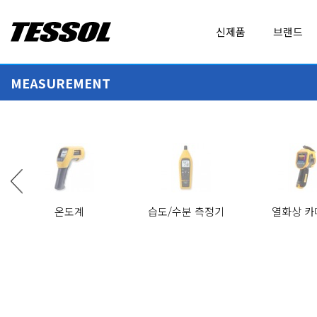
테
신제품
브랜드
솔
(
T
MEASUREMENT
E
ALL BRANDS
EXPERT DAQ
S
MEASUREMENT
ADDITEL
FLUKE
S
O
AirSuite
FLUKE CALIBRATION
L
)
CALIBRATION
AMPROBE
FLUKE NETWORKS
-
교실 내 공기 환경 모니터링
정보통신 성능점검 등록장비, 추천제품
전
Baluntech
FLUKE PROCESS INS
온도계
습도/수분 측정기
열화상 카
기
휴대형 계측기
전
BODET
GEO CALIBRATION
LOGGER
C11XT
MSR85
자
보호용 EVA 하드 공구 케이스
MSR85 초저온용 온도 데이터로거
계
DENT INSTRUMENTS
GRAPHTEC
측
DICKSON
GWINSTEK
기
IoT PRODUCT
,