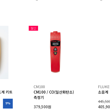
할인
CM100
FLUKE
도계 키트
CM100 / CO(일산화탄소)
소음계
측정기
445,5
9%
379,500원
405,9