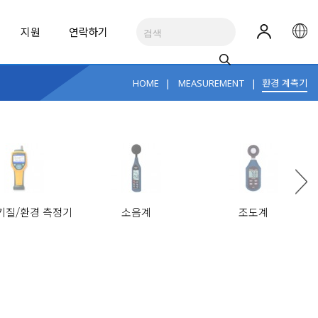
지원
연락하기
|
|
환경 계측기
HOME
MEASUREMENT
RUMENTS
R
의약품 운송 관련 시행 규칙에 적합한 추천 제품
제약산업 교정 솔루션, 추천 제품
기질/환경 측정기
소음계
조도계
네트워크/광 케이블 진단
테스트 액세서리
MSR FlexSensors
GVM-9102
MSR FlexSensors
6 ½ 디지트 2kV 볼트미터
See All Applications
ALL BRANDS
ALL BRANDS