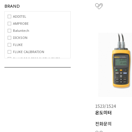
BRAND
ADDITEL
AMPROBE
Baluntech
DICKSON
FLUKE
FLUKE CALIBRATION
FLUKE PROCESS INSTUMENTS
LEYRO INSTRUMENTS
RALSTON INSTRUMENTS
REED INSTRUMENTS
SOUNDWATER
SpotSee
SUJING
1523/1524
온도미터
전화문의