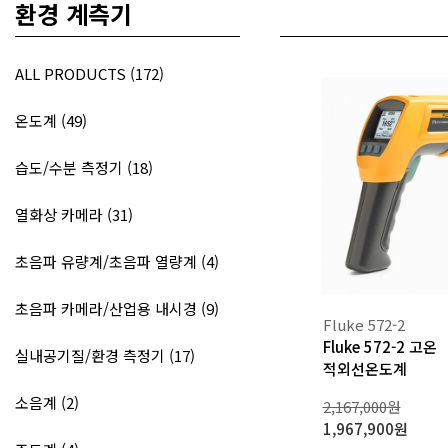
DIGI
HOYTEK
환경 계측기
데
이
ELECTRO-PJP
LABO
터
ROBOTICS & ROV
ALL PRODUCTS (172)
로
ZAXIS
거
,
온도계 (49)
무
온도센서
선
습도/수분 측정기 (18)
통
신
열화상 카메라 (31)
기
기
초음파 유량계/초음파 열량계 (4)
전
문
초음파 카메라/산업용 내시경 (9)
Fluke 572-2
Fluke 572-2 고온
실내공기질/환경 측정기 (17)
적외선온도계
소음계 (2)
2,167,000원
1,967,900원