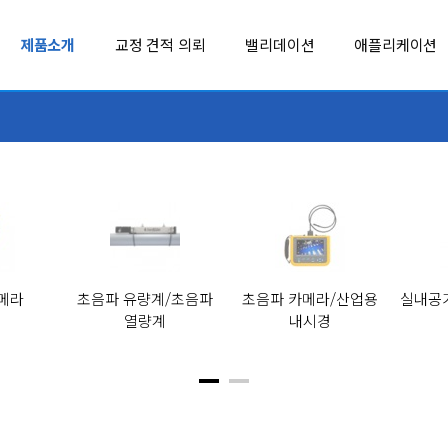
제품소개
교정 견적 의뢰
밸리데이션
애플리케이션
LEYRO INSTRUMENTS
REED INST
MADGETECH
Soil Scout
MSR
SOUNDWATE
MultiTech
SpotSee
골프장 무선 토양 모니터링 시스템
TUMENTS
NCD
SUJING
메라
초음파 유량계/초음파
초음파 카메라/산업용
실내공
열량계
내시경
벤치형 계측기
환경 계측기
NK TECHNOLOGIES
TC
FLUKE-TIS75+
FLUKE-1773, 1775, 1777
열화상카메라
3상 전력 품질 분석기(1770 시리즈)
OHM-LABS
TESSOL
PENDULUM
TMI-ORION