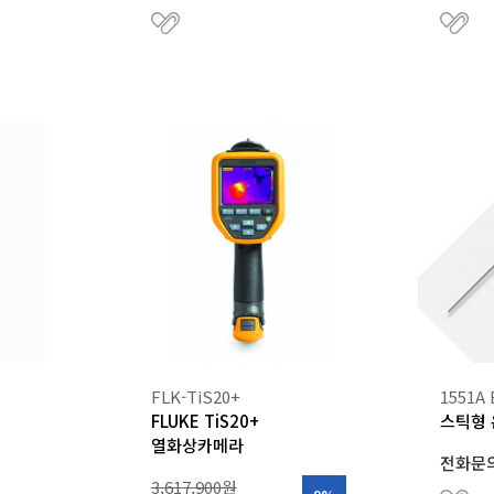
FLK-TiS20+
1551A 
FLUKE TiS20+
스틱형
열화상카메라
전화문
3,617,900원