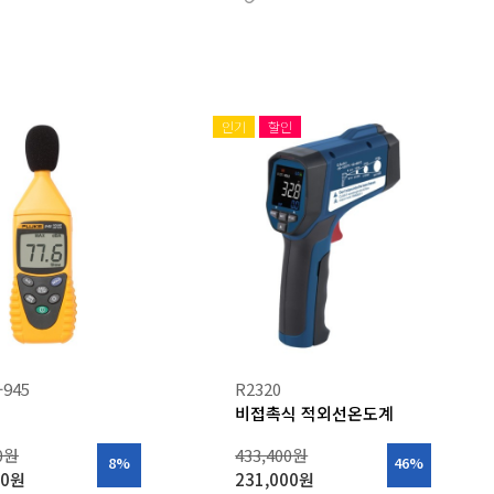
인기
할인
-945
R2320
비접촉식 적외선온도계
00원
433,400원
8%
46%
00원
231,000원