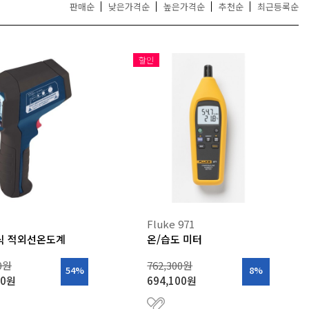
DYNAMICS
판매순
낮은가격순
높은가격순
추천순
최근등록순
더보기
할인
더보기
Fluke 971
식 적외선온도계
온/습도 미터
00원
762,300원
54%
8%
00원
694,100원