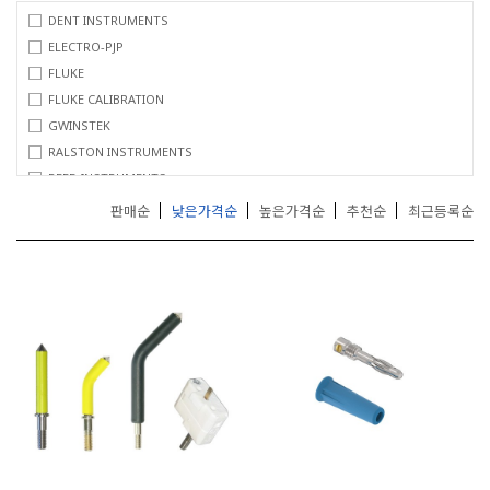
거
DENT INSTRUMENTS
,
ELECTRO-PJP
무
FLUKE
선
FLUKE CALIBRATION
통
신
GWINSTEK
기
RALSTON INSTRUMENTS
기
REED INSTRUMENTS
전
TC
문
판매순
낮은가격순
높은가격순
추천순
최근등록순