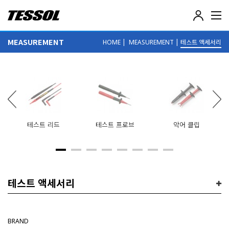
테
솔
(
MEASUREMENT
|
|
테스트 액세서리
HOME
MEASUREMENT
T
E
S
S
O
L
)
-
전
테스트 리드
테스트 프로브
악어 클립
기
전
자
계
측
기
테스트 액세서리
,
데
이
터
BRAND
로