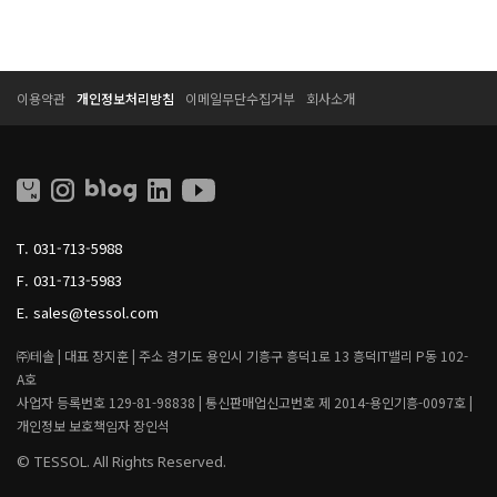
T
T
이용약관
개인정보처리방침
이메일무단수집거부
회사소개
E
E
S
S
S
S
O
O
L
L
L
I
T.
031-713-5988
V
I
F.
031-713-5983
N
G
E.
sales@tessol.com
㈜테솔 |
대표 장지훈 |
주소 경기도 용인시 기흥구 흥덕1로 13 흥덕IT밸리 P동 102-
A호
사업자 등록번호 129-81-98838 |
통신판매업신고번호 제 2014-용인기흥-0097호 |
개인정보 보호책임자 장인석
© TESSOL. All Rights Reserved.