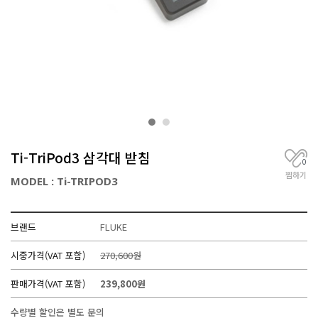
거
,
무
선
통
신
기
기
전
문
Ti-TriPod3 삼각대 받침
0
찜하기
MODEL : Ti-TRIPOD3
브랜드
FLUKE
시중가격(VAT 포함)
270,600원
판매가격(VAT 포함)
239,800원
수량별 할인은 별도 문의