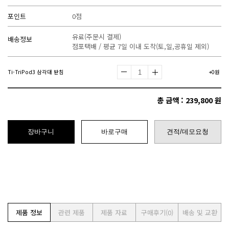
포인트
0점
유료(주문시 결제)
배송정보
점포택배 / 평균 7일 이내 도착(토,일,공휴일 제외)
Ti-TriPod3 삼각대 받침
+0원
총 금액 :
239,800
원
장바구니
바로구매
견적/데모요청
제품 정보
관련 제품
제품 자료
구매후기
(0)
배송 및 교환