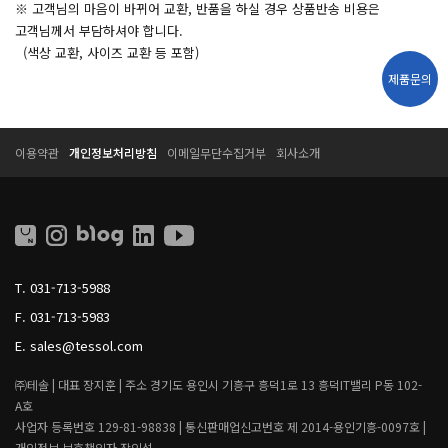
※ 고객님의 마음이 바뀌어 교환, 반품을 하실 경우 상품반송 비용은
고객님께서 부담하셔야 합니다.
(색상 교환, 사이즈 교환 등 포함)
제품문의
T
T
이용약관
개인정보처리방침
이메일무단수집거부
회사소개
E
E
S
S
S
S
O
O
L
L
L
I
T.
031-713-5988
V
I
F.
031-713-5983
N
G
E.
sales@tessol.com
㈜테솔 |
대표 장지훈 |
주소 경기도 용인시 기흥구 흥덕1로 13 흥덕IT밸리 P동 102-
A호
사업자 등록번호 129-81-98838 |
통신판매업신고번호 제 2014-용인기흥-0097호 |
개인정보 보호책임자 장인석