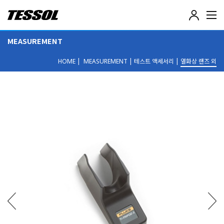
테
솔
(
MEASUREMENT
T
E
|
|
테스트 액세서리
|
열화상 랜즈 외
S
HOME
MEASUREMENT
S
O
L
)
-
전
기
전
자
계
측
기
,
데
이
터
로