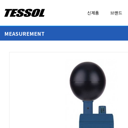
테
신제품
브랜드
솔
(
T
MEASUREMENT
E
ALL BRANDS
EXPERT DAQ
S
MEASUREMENT
ADDITEL
FLUKE
S
O
AirSuite
FLUKE CALIBRATION
L
)
CALIBRATION
AMPROBE
FLUKE NETWORKS
-
골프장 무선 토양 모니터링 시스템
기계설비점검업 등록장비, 
전
Baluntech
FLUKE PROCESS INS
기
휴대형 계측기
전
BODET
GEO CALIBRATION
LOGGER
GBC/GBR
FLUKE-301B
자
다채널 회생형 배터리 충·방전 테스트 솔루션 GBC/GBR 시리즈
클램프미터 FLUKE-301B
계
DENT INSTRUMENTS
GRAPHTEC
측
DICKSON
GWINSTEK
기
IoT PRODUCT
,