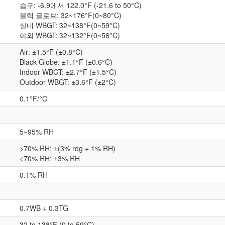
습구: -6.9에서 122.0
°F (-21.6 to 50°C)
블랙 글로브: 32~176°F(0~80°C)
실내 WBGT: 32~138°F(0~59°C)
야외 WBGT: 32~132°F(0~56°C)
Air: ±1.5°F (±0.8°C)
Black Globe: ±1.1°F (±0.6°C)
Indoor WBGT: ±2.7°F (±1.5°C)
Outdoor WBGT: ±3.6°F (±2°C)
0.1°F/°C
5~95% RH
>70% RH: ±(3% rdg + 1% RH)
<70% RH: ±3% RH
0.1% RH
0.7WB + 0.3TG
32 to 138°F (0 to 59°C)