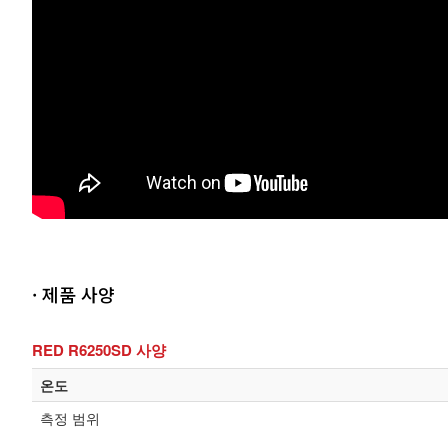
· 제품 사양
RED R6250
SD 사양
온도
측정 범위