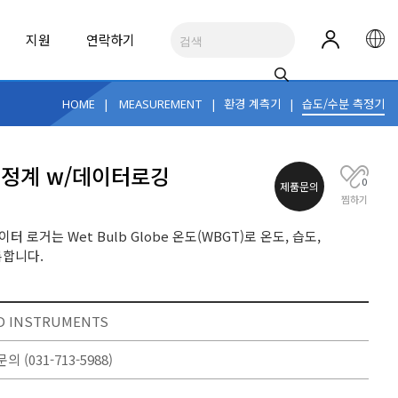
지원
연락하기
|
|
환경 계측기
|
습도/수분 측정기
HOME
MEASUREMENT
RUMENTS
측정계 w/데이터로깅
0
R
제품문의
찜하기
 로거는 Wet Bulb Globe 온도(WBGT)로 온도, 습도,
교실 내 공기 환경 모니터링
NCD 4세대 산업용 IoT 무선 스마트 진동 센서
록합니다.
네트워크/광 케이블 진단
테스트 액세서리
SpotCheck
밸리데이션 시스템
D INSTRUMENTS
가역형 인디케이터
See All Applications
ALL BRANDS
문의
(031-713-5988)
ALL BRANDS