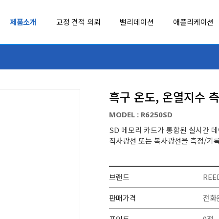
제품소개
교정 견적 의뢰
밸리데이션
애플리케이션
LEYRO INSTRUMENTS
REED INST
MADGETECH
Soil Scout
흑구 온도, 온열지수 
MSR
SOUNDWATE
MODEL : R6250SD
MultiTech
SpotSee
SD 메모리 카드가 통합된 실시간 데이터
추천제품
정보통신 성능점검 등록장비, 추천제품
직사광선 또는 복사광선을 측정/기
TUMENTS
NCD
SUJING
벤치형 계측기
환경 계측기
NK TECHNOLOGIES
TC
FLUKE-1773, 1775, 1777
AFG-4000
브랜드
REE
3상 전력 품질 분석기(1770 시리즈)
AFG-4000 임의함수발생기
OHM-LABS
TESSOL
판매가격
전화
PENDULUM
TMI-ORION
포인트
0점