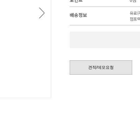
QUECTEL
TMI-ORION 
다
RALSTON INSTRUMENTS
TQSOFT
유료(
배송정보
음
점포택
전류센서/트랜스듀서
견적/데모요청