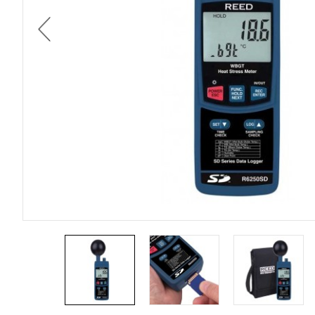
DIGI
HOYTEK
데
이
이
ELECTRO-PJP
LABO
터
전
ROBOTICS & ROV
로
ZAXIS
거
,
무
온도센서
선
통
신
기
기
전
문