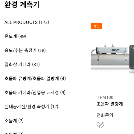
DIGI
HOYTEK
환경 계측기
데
이
ELECTRO-PJP
LABO
터
ROBOTICS & ROV
ALL PRODUCTS (172)
로
최신
ZAXIS
거
,
온도계 (49)
무
온도센서
선
습도/수분 측정기 (18)
통
신
열화상 카메라 (31)
기
기
초음파 유량계/초음파 열량계 (4)
전
문
초음파 카메라/산업용 내시경 (9)
TEM100
초음파 열량계
실내공기질/환경 측정기 (17)
전화문의
소음계 (2)