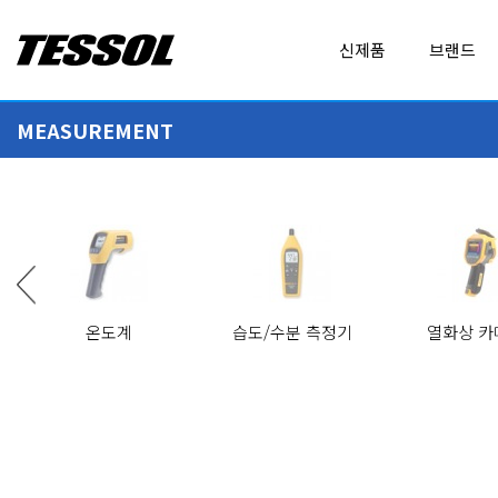
테
신제품
브랜드
솔
(
T
MEASUREMENT
E
ALL BRANDS
EXPERT DAQ
S
MEASUREMENT
ADDITEL
FLUKE
S
O
AirSuite
FLUKE CALIBRATION
L
)
CALIBRATION
AMPROBE
FLUKE NETWORKS
-
전기안전 관리자 직무고시, 추천 제품
에너지 진단 장비 (ESCO), 
전
Baluntech
FLUKE PROCESS INS
온도계
습도/수분 측정기
열화상 카
기
휴대형 계측기
전
BODET
GEO CALIBRATION
LOGGER
SpotCheck
GBC/GBR
자
가역형 인디케이터
다채널 회생형 배터리 충·방전 테스트 솔루션 GBC/GBR 시리즈
계
DENT INSTRUMENTS
GRAPHTEC
측
DICKSON
GWINSTEK
기
IoT PRODUCT
,