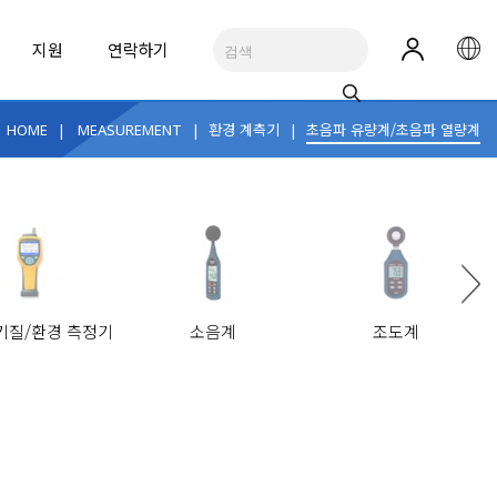
지원
연락하기
|
|
환경 계측기
|
초음파 유량계/초음파 열량계
HOME
MEASUREMENT
RUMENTS
R
 환경 모니터링
태양광 에너지 산업 도구, 추천제품
기질/환경 측정기
소음계
조도계
네트워크/광 케이블 진단
테스트 액세서리
FLUKE-393 FC
GSG-2000
CAT III 1500V True-RMS 클램프 미터
GSG-2000 RF 신호발생기
See All Applications
ALL BRANDS
ALL BRANDS