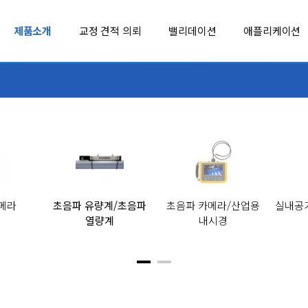
제품소개
교정 견적 의뢰
밸리데이션
애플리케이션
LEYRO INSTRUMENTS
REED INST
MADGETECH
Soil Scout
MSR
SOUNDWATE
MultiTech
SpotSee
교실 내 공기
추천 제품
의약품 운송 관련 시행 규칙에 적합한 추천 제품
TUMENTS
NCD
SUJING
메라
초음파 유량계/초음파
초음파 카메라/산업용
실내공
열량계
내시경
벤치형 계측기
환경 계측기
NK TECHNOLOGIES
TC
Cobalt XS™
FLUKE-17B MAX
LoRaWAN® 지원 모니터링 데이터로거
FLUKE 17B MAX-01, 17B MAX-02, 17B MAX-KIT 디지털 멀티미터
OHM-LABS
TESSOL
PENDULUM
TMI-ORION