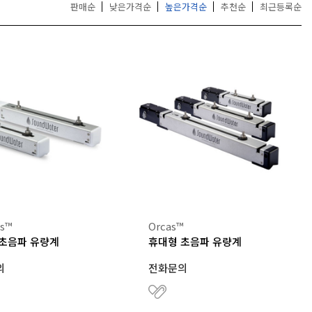
DYNAMICS
판매순
낮은가격순
높은가격순
추천순
최근등록순
더보기
더보기
ss™
Orcas™
초음파 유량계
휴대형 초음파 유량계
의
전화문의