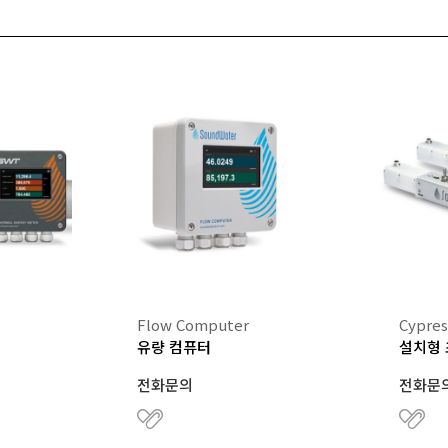
QUECTEL
TMI-ORION 
RALSTON INSTRUMENTS
TQSOFT
전류센서/트랜스듀서
Flow Computer
Cypre
유량 컴퓨터
설치형 
전화문의
전화문