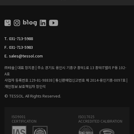
S
S
S
S
O
O
L
L
L
I
T.
031-713-5988
V
I
F.
031-713-5983
N
G
E.
sales@tessol.com
㈜테솔 |
대표 장지훈 |
주소 경기도 용인시 기흥구 흥덕1로 13 흥덕IT밸리 P동 102-
A호
사업자 등록번호 129-81-98838 |
통신판매업신고번호 제 2014-용인기흥-0097호 |
개인정보 보호책임자 장인석
© TESSOL. All Rights Reserved.
ISO9001
ISO17025
CERTIFICATION
ACCREDITED CALIBRATION