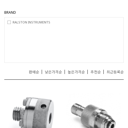
거
,
BRAND
무
선
RALSTON INSTRUMENTS
통
신
기
기
전
문
판매순
낮은가격순
높은가격순
추천순
최근등록순