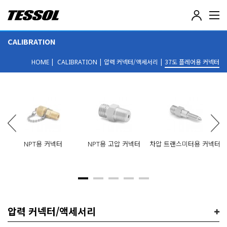
테
솔
(
CALIBRATION
T
E
|
|
압력 커넥터/액세서리
|
37도 플레어용 커넥터
S
HOME
CALIBRATION
S
O
L
)
-
전
기
전
NPT용 커넥터
NPT용 고압 커넥터
차압 트랜스미터용 커넥터
B
자
계
측
기
,
데
이
압력 커넥터/액세서리
터
로