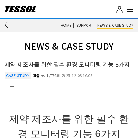
테
솔
(
이
|
SUPPORT
|
NEWS & CASE STUDY
HOME
T
E
전
S
NEWS & CASE STUDY
S
페
O
L
이
)
제약 제조사를 위한 필수 환경 모니터링 기능 6가지
-
전
지
CASE STUDY
테솔
1,776회
25-12-03 16:08
기
전
로
자
계
이
측
기
동
,
제약 제조사를 위한 필수 환
데
이
경 모니터링 기능 6가지
터
로