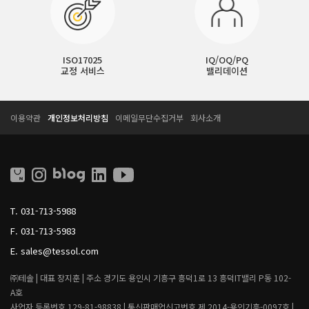
ISO17025
IQ/OQ/PQ
교정 서비스
밸리데이션
T
T
이용약관
개인정보처리방침
이메일무단수집거부
회사소개
E
E
S
S
S
S
O
O
L
L
L
I
T.
031-713-5988
V
I
F.
031-713-5983
N
G
E.
sales@tessol.com
㈜테솔 |
대표 장지훈 |
주소 경기도 용인시 기흥구 흥덕1로 13 흥덕IT밸리 P동 102-
A호
사업자 등록번호 129-81-98838 |
통신판매업신고번호 제 2014-용인기흥-0097호 |