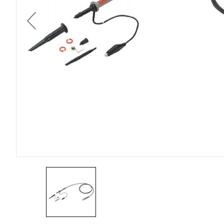
DIGI
HOYTEK
데
이
이
ELECTRO-PJP
LABO
터
전
ROBOTICS & ROV
로
ZAXIS
거
,
무
온도센서
선
통
신
기
기
전
문