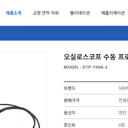
제품소개
교정 견적 의뢰
밸리데이션
애플리케이션
LEYRO INSTRUMENTS
REED INST
MADGETECH
Soil Scout
오실로스코프 수동 프로브
MSR
SOUNDWATE
MODEL : GTP-150A-2
MultiTech
SpotSee
백신 콜드체인을 위한 초저온 모니터링, 추천 제품
제약산업 교정
TUMENTS
NCD
SUJING
브랜드
GWI
벤치형 계측기
환경 계측기
NK TECHNOLOGIES
TC
GBC/GBR
IX30
판매가격
전화
다채널 회생형 배터리 충·방전 테스트 솔루션 GBC/GBR 시리즈
Digi 산업용 셀룰러 라우터
OHM-LABS
TESSOL
원산지
대만
PENDULUM
TMI-ORION
포인트
0점