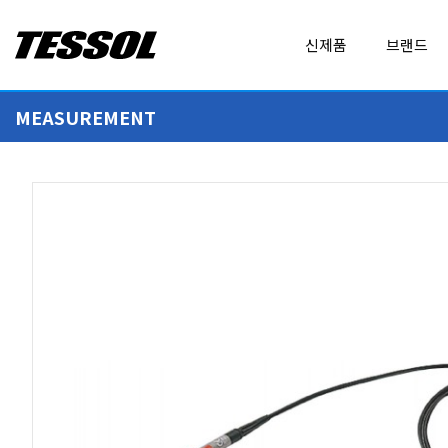
테
신제품
브랜드
솔
(
T
MEASUREMENT
E
ALL BRANDS
EXPERT DAQ
S
MEASUREMENT
ADDITEL
FLUKE
S
O
AirSuite
FLUKE CALIBRATION
L
)
CALIBRATION
AMPROBE
FLUKE NETWORKS
-
교실 내 공기 환경 모니터링
Digi XBee 에코시스템
전
Baluntech
FLUKE PROCESS INS
기
휴대형 계측기
전
BODET
GEO CALIBRATION
LOGGER
C37XT
FTR-210R
자
보호용 EVA 하드 공구 케이스
GNSS 관제 루비듐 주파수 및 시간 표준기
계
DENT INSTRUMENTS
GRAPHTEC
측
DICKSON
GWINSTEK
기
IoT PRODUCT
,