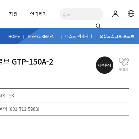
지원
연락하기
|
|
테스트 액세서리
|
오실로스코프 프로브
HOME
MEASUREMENT
RUMENTS
 GTP-150A-2
0
R
제품문의
찜하기
 솔루션, 추천 제품
스포츠 필드용 무선 토양 수분 모니터링 시스템
NSTEK
네트워크/광 케이블 진단
테스트 액세서리
FLUKE-TIS55+
FLUEK832
문의
(031-713-5988)
열화상카메라
FLUKE 832
See All Applications
ALL BRANDS
ALL BRANDS