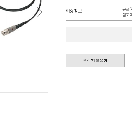
QUECTEL
TMI-ORION 
유료(
다
배송정보
RALSTON INSTRUMENTS
TQSOFT
점포택
음
전류센서/트랜스듀서
견적/데모요청