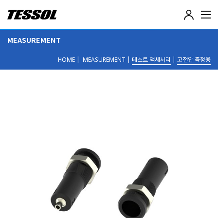
테
솔
(
MEASUREMENT
T
E
|
|
테스트 액세서리
|
고전압 측정용
S
HOME
MEASUREMENT
S
O
L
)
-
전
기
전
자
계
측
기
,
데
이
터
로