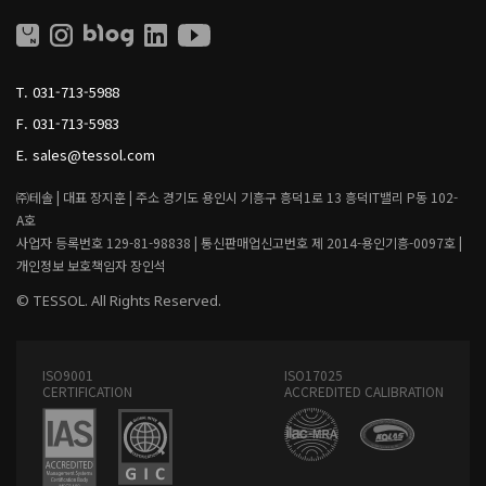
O
O
L
L
L
I
T.
031-713-5988
V
I
F.
031-713-5983
N
G
E.
sales@tessol.com
㈜테솔 |
대표 장지훈 |
주소 경기도 용인시 기흥구 흥덕1로 13 흥덕IT밸리 P동 102-
A호
사업자 등록번호 129-81-98838 |
통신판매업신고번호 제 2014-용인기흥-0097호 |
개인정보 보호책임자 장인석
© TESSOL. All Rights Reserved.
ISO9001
ISO17025
CERTIFICATION
ACCREDITED CALIBRATION