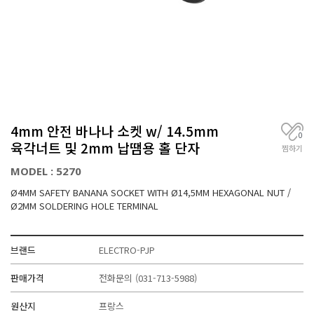
거
,
무
선
통
신
기
기
전
4mm 안전 바나나 소켓 w/ 14.5mm
문
0
육각너트 및 2mm 납땜용 홀 단자
찜하기
MODEL : 5270
Ø4MM SAFETY BANANA SOCKET WITH Ø14,5MM HEXAGONAL NUT /
Ø2MM SOLDERING HOLE TERMINAL
브랜드
ELECTRO-PJP
판매가격
전화문의
(031-713-5988)
원산지
프랑스