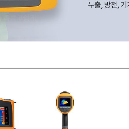
QUECTEL
TMI-ORION 
RALSTON INSTRUMENTS
TQSOFT
전류센서/트랜스듀서