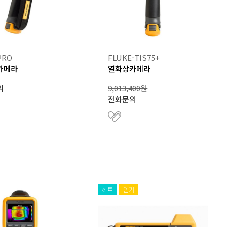
PRO
FLUKE-TIS75+
카메라
열화상카메라
의
9,013,400원
전화문의
히트
인기