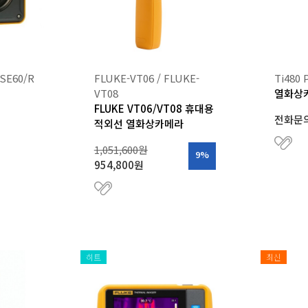
SE60/R
FLUKE-VT06 / FLUKE-
Ti480 
VT08
열화상
FLUKE VT06/VT08 휴대용
전화문
적외선 열화상카메라
1,051,600원
9%
954,800원
히트
최신