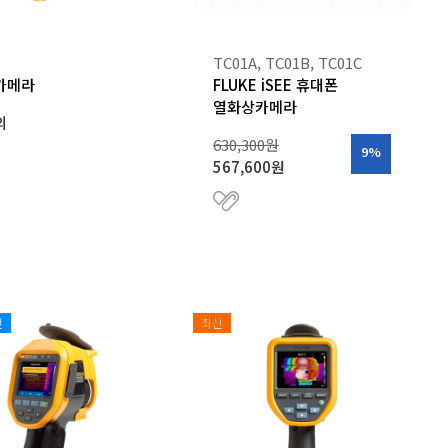
U
TC01A, TC01B, TC01C
카메라
FLUKE iSEE 휴대폰
열화상카메라
의
630,300원
9%
567,600원
천
최신