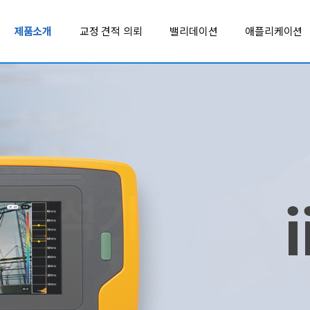
제품소개
교정 견적 의뢰
밸리데이션
애플리케이션
LEYRO INSTRUMENTS
REED INST
MADGETECH
Soil Scout
MSR
SOUNDWATE
MultiTech
SpotSee
정보통신 성능점검 등록장비, 추천제품
TUMENTS
NCD
SUJING
벤치형 계측기
환경 계측기
NK TECHNOLOGIES
TC
LynxPro-RH
FLUKE-17B MAX
온/습도 데이터로거
FLUKE 17B MAX-01, 17B MAX-02, 17B MAX-KIT 디지털 멀티미터
OHM-LABS
TESSOL
PENDULUM
TMI-ORION