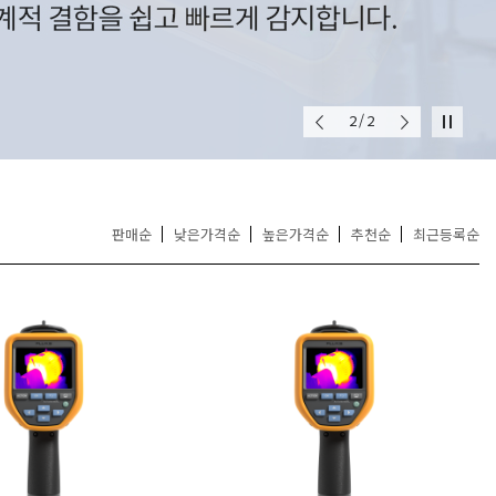
DYNAMICS
더보기
이
다
재
1/2
전
음
생
판매순
낮은가격순
높은가격순
추천순
최근등록순
더보기