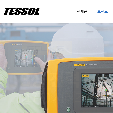
테
신제품
브랜드
솔
(
T
E
ALL BRANDS
EXPERT DAQ
S
MEASUREMENT
ADDITEL
FLUKE
S
O
AirSuite
FLUKE CALIBRATION
L
)
CALIBRATION
AMPROBE
FLUKE NETWORKS
-
녹색기술 어플리케이션 및 IoT 솔루션
Digi XBee 에코시스템
전
Baluntech
FLUKE PROCESS INS
기
휴대형 계측기
전
BODET
GEO CALIBRATION
LOGGER
FTR-210R
C37XT
자
GNSS 관제 루비듐 주파수 및 시간 표준기
보호용 EVA 하드 공구 케이스
계
DENT INSTRUMENTS
GRAPHTEC
측
DICKSON
GWINSTEK
기
IoT PRODUCT
,