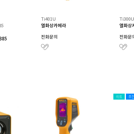
Ti401U
Ti300
85
열화상카메라
열화상
전화문의
전화문
885
히트
추