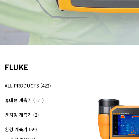
DIGI
HOYTEK
데
이
ELECTRO-PJP
LABO
터
ROBOTICS & ROV
로
ZAXIS
거
,
무
온도센서
선
통
신
FLUKE
기
기
전
ALL PRODUCTS (422)
문
휴대형 계측기 (121)
벤치형 계측기 (2)
환경 계측기 (59)