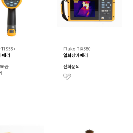
-TIS55+
Fluke TiX580
카메라
열화상카메라
900원
전화문의
의