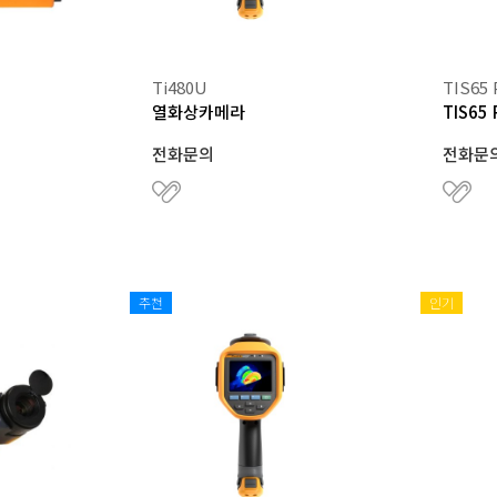
Ti480U
TIS65
열화상카메라
TIS65
전화문의
전화문
추천
인기