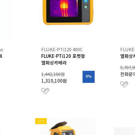
ax
FLUKE-PTi120 400C
FLUKE
X
FLUKE-PTi120 포켓형
열화상
열화상카메라
5,707,
1,442,100원
전화문
9%
1,310,100원
인기