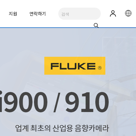
지원
연락하기
RUMENTS
R
의약품 운송 관련 시행 규칙에 적합한 추천 제품
백신 콜드체인을 위한 초저온 모니터링, 추천 제품
네트워크/광 케이블 진단
테스트 액세서리
CNT-104R
LynxPro-RTD
4채널 루비듐 주파수 카운터
온도 데이터로거
See All Applications
ALL BRANDS
ALL BRANDS