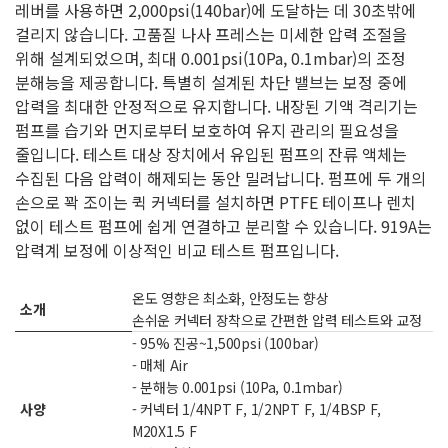
레버를 사용하면 2,000psi(140bar)에 도달하는 데 30초밖에
걸리지 않습니다.
고품질 나사 프레스는 미세한 압력 조절을
위해 설계되었으며, 최대 0.001psi(10Pa, 0.1mbar)의 조정
분해능을 제공합니다.
특별히 설계된 차단 밸브는 보정 중에
압력을 최대한 안정적으로 유지합니다.
내장된 기액 격리기는
펌프를 습기와 먼지로부터 보호하여 유지 관리의 필요성을
줄입니다.
테스트 대상 장치에서 유입된 펌프의 잔류 액체는
수집된 다음 압력이 해제되는 동안 밀려납니다.
펌프에 두 개의
손으로 꽉 조이는 퀵 커넥터를 설치하면 PTFE 테이프나 렌치
없이 테스트 펌프에 쉽게 연결하고 분리할 수 있습니다.
919A는
압력계 보정에 이상적인 비교 테스트 펌프입니다.
온도 영향은 최소화, 안정도는 향상
소개
손쉬운 커넥터 장착으로 간편한 압력 테스트와 교정
- 95% 진공~1,500psi (100bar)
- 매체 Air
- 분해능 0.001psi (10Pa, 0.1mbar)
사양
- 커넥터 1/4NPT F, 1/2NPT F, 1/4BSP F,
M20X1.5 F