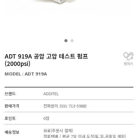
거
,
무
선
통
신
기
기
전
ADT 919A 공압 고압 테스트 펌프
문
0
(2000psi)
찜하기
MODEL : ADT 919A
브랜드
ADDITEL
판매가격
전화문의
(031-713-5988)
포인트
0점
유료(주문시 결제)
배송정보
점포택배 / 평균 7일 이내 도착(토,일,공휴일 제외)