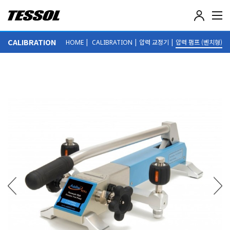
테
솔
(
CALIBRATION
|
|
압력 교정기
|
압력 펌프 (벤치형)
HOME
CALIBRATION
T
E
S
S
O
L
)
-
전
기
전
자
계
측
기
,
데
이
터
로