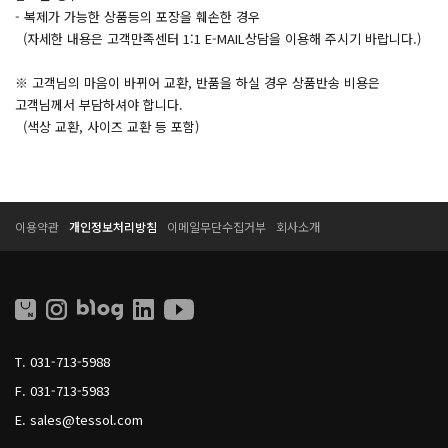
- 복제가 가능한 상품등의 포장을 훼손한 경우
(자세한 내용은 고객만족센터 1:1 E-MAIL상담을 이용해 주시기 바랍니다.)
※ 고객님의 마음이 바뀌어 교환, 반품을 하실 경우 상품반송 비용은
고객님께서 부담하셔야 합니다.
(색상 교환, 사이즈 교환 등 포함)
T
T
이용약관
개인정보처리방침
이메일무단수집거부
회사소개
E
E
S
S
S
S
O
O
L
L
L
I
T.
031-713-5988
V
I
F.
031-713-5983
N
G
E.
sales@tessol.com